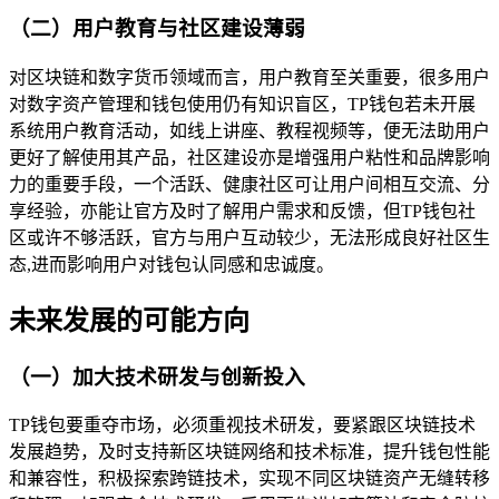
（二）用户教育与社区建设薄弱
对区块链和数字货币领域而言，用户教育至关重要，很多用户
对数字资产管理和钱包使用仍有知识盲区，TP钱包若未开展
系统用户教育活动，如线上讲座、教程视频等，便无法助用户
更好了解使用其产品，社区建设亦是增强用户粘性和品牌影响
力的重要手段，一个活跃、健康社区可让用户间相互交流、分
享经验，亦能让官方及时了解用户需求和反馈，但TP钱包社
区或许不够活跃，官方与用户互动较少，无法形成良好社区生
态,进而影响用户对钱包认同感和忠诚度。
未来发展的可能方向
（一）加大技术研发与创新投入
TP钱包要重夺市场，必须重视技术研发，要紧跟区块链技术
发展趋势，及时支持新区块链网络和技术标准，提升钱包性能
和兼容性，积极探索跨链技术，实现不同区块链资产无缝转移