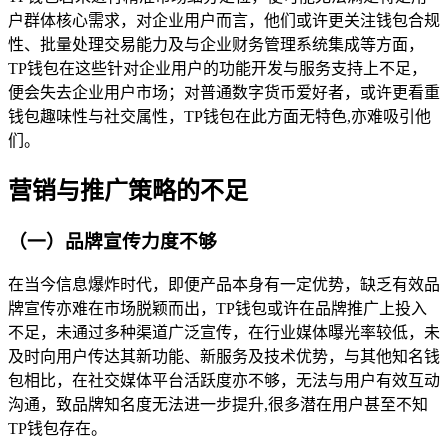
户群体核心需求，对企业用户而言，他们或许更关注钱包合规
性、批量处理交易能力及与企业财务管理系统集成等方面，
TP钱包在这些针对企业用户的功能开发与服务支持上不足，
便会失去企业用户市场；对普通数字货币爱好者，或许更看重
钱包趣味性与社交属性，TP钱包在此方面无特色,亦难吸引他
们。
营销与推广策略的不足
（一）品牌宣传力度不够
在当今信息爆炸时代，即便产品本身有一定优势，缺乏有效品
牌宣传亦难在市场脱颖而出，TP钱包或许在品牌推广上投入
不足，未通过多种渠道广泛宣传，在行业媒体曝光率较低，未
及时向用户传达其新功能、新服务及技术优势，与其他知名钱
包相比，在社交媒体平台活跃度亦不够，无法与用户有效互动
沟通，致品牌知名度无法进一步提升,很多潜在用户甚至不知
TP钱包存在。