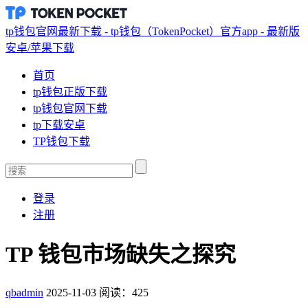
tp钱包官网最新下载 - tp钱包（TokenPocket）官方app - 最新版
安卓/苹果下载
首页
tp钱包正版下载
tp钱包官网下载
tp下载安卓
TP钱包下载
登录
注册
TP 钱包市场缺失之探究
qbadmin
2025-11-03
阅读：425