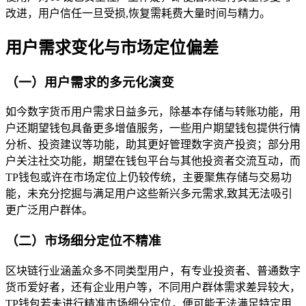
改进，用户信任一旦受损,恢复需耗费大量时间与精力。
用户需求变化与市场定位偏差
（一）用户需求的多元化演变
如今数字货币用户需求日益多元，除基本存储与转账功能，用
户还期望钱包具备更多增值服务，一些用户期望钱包提供行情
分析、投资建议等功能，助其更好管理数字资产投资；部分用
户关注社交功能，期望在钱包平台与其他投资者交流互动，而
TP钱包或许在市场定位上仍较传统，主要聚焦存储与交易功
能，未充分挖掘与满足用户这些新兴多元需求,致其无法吸引
更广泛用户群体。
（二）市场细分定位不精准
区块链行业涵盖众多不同类型用户，有专业投资者、普通数字
货币爱好者，还有企业用户等，不同用户群体需求差异较大，
TP钱包若未进行精准市场细分定位，便可能无法满足特定用