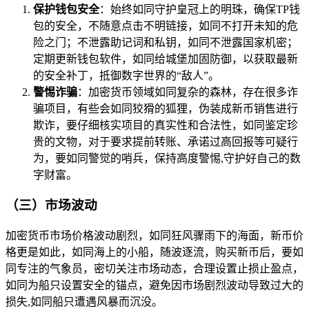
保护钱包安全
：始终如同守护皇冠上的明珠，确保TP钱
包的安全，不随意点击不明链接，如同不打开未知的危
险之门；不泄露助记词和私钥，如同不泄露国家机密；
定期更新钱包软件，如同给城堡加固防御，以获取最新
的安全补丁，抵御数字世界的“敌人”。
警惕诈骗
：加密货币领域如同复杂的森林，存在很多诈
骗项目，有些会如同狡猾的狐狸，伪装成新币销售进行
欺诈，要仔细核实项目的真实性和合法性，如同鉴定珍
贵的文物，对于要求提前转账、承诺过高回报等可疑行
为，要如同警觉的哨兵，保持高度警惕,守护好自己的数
字财富。
（三）市场波动
加密货币市场价格波动剧烈，如同狂风骤雨下的海面，新币价
格更是如此，如同海上的小船，随波逐流，购买新币后，要如
同专注的气象员，密切关注市场动态，合理设置止损止盈点，
如同为船只设置安全的锚点，避免因市场剧烈波动导致过大的
损失,如同船只遭遇风暴而沉没。