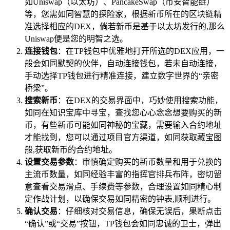
如Uniswap（以太坊）、PancakeSwap（币安智能链）
等，您需如同智慧的探险家，根据新币所在的区块链精
准选择相应的DEX，倘若新币是基于以太坊发行的,那么
Uniswap便是您的明智之选。
连接钱包
：在TP钱包中优雅地打开所选的DEX应用，一
般会如同默契的伙伴，自动连接钱包，若未自动连接，
手动选择TP钱包进行精准连接，建立数字世界的“亲密
桥梁”。
搜索新币
：在DEX的交易界面中，巧妙使用搜索功能，
如同在知识宝库中寻宝，查找您心心念念想要购买的新
币，有些新币可能如同神秘的宝藏，需要输入合约地址
才能找到，您可以通过项目官方渠道，如同获取藏宝图
般,获取新币的合约地址。
设置交易参数
：审慎确定购买的新币数量和用于兑换的
主流币数量，如同经验丰富的指挥官排兵布阵，密切留
意查看交易滑点、手续费等参数，合理设置如同精心制
定作战计划，以确保交易如同精密的钟表,顺利进行。
确认交易
：仔细核对交易信息，确保无误后，果断点击
“确认”或“交易”按钮，TP钱包会如同忠诚的卫士，弹出