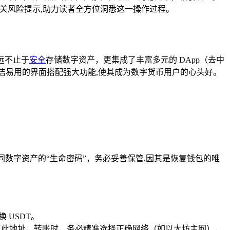
及相关风险提示,助力读者全方位洞悉这一操作过程。
远不止于
安全
存储数字资产，更集成了丰富多元的 DApp（去中
简洁易用的界面搭配强大功能,使其成为数字货币用户的心头好。
同数字资产的“生命密码”，务必妥善保管,因其是恢复钱包的唯
 USDT。
账至此地址，转账时，务必精准选择正确网络（如以太坊主网），