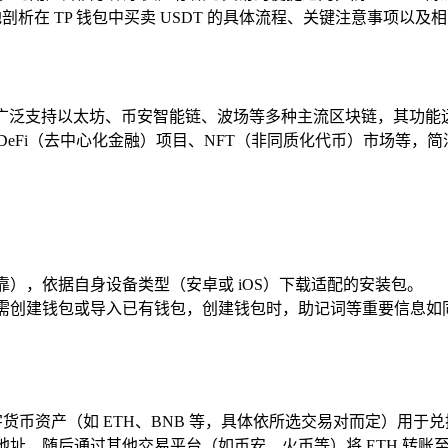
剖析在 TP 钱包中买卖 USDT 的具体流程、关键注意事项以
它广泛支持以太坊、币安智能链、波场等多种主流区块链，其功能
eFi（去中心化金融）项目、NFT（非同质化代币）市场等，
靠），依据自身设备类型（安卓或 iOS）下载适配的安装包。
，需创建钱包或导入已有钱包，创建钱包时，助记词等重要信息如
货币资产（如 ETH、BNB 等，具体依所选交易对而定）用于兑换
包地址，随后通过其他交易平台（如币安、火币等）将 ETH 转