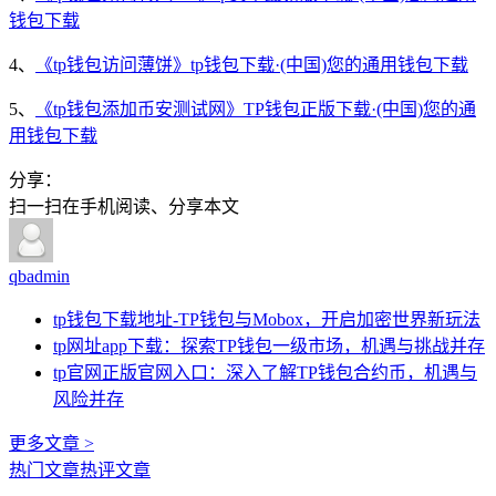
钱包下载
4、
《tp钱包访问薄饼》tp钱包下载·(中国)您的通用钱包下载
5、
《tp钱包添加币安测试网》TP钱包正版下载·(中国)您的通
用钱包下载
分享：
扫一扫在手机阅读、分享本文
qbadmin
tp钱包下载地址-TP钱包与Mobox，开启加密世界新玩法
tp网址app下载：探索TP钱包一级市场，机遇与挑战并存
tp官网正版官网入口：深入了解TP钱包合约币，机遇与
风险并存
更多文章 >
热门文章
热评文章