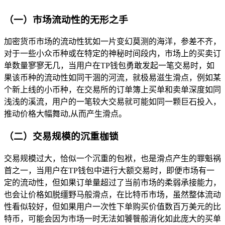
（一）市场流动性的无形之手
加密货币市场的流动性犹如一片变幻莫测的海洋，参差不齐，
对于一些小众币种或在特定的神秘时间段内，市场上的买卖订
单数量寥寥无几，当用户在TP钱包勇敢发起一笔交易时，如
果该币种的流动性如同干涸的河流，就极易滋生滑点，例如某
个新上线的小币种，在交易所的订单簿上买单和卖单深度如同
浅浅的溪流，用户的一笔较大交易就可能如同一颗巨石投入，
推动价格大幅舞动,从而产生滑点。
（二）交易规模的沉重枷锁
交易规模过大，恰似一个沉重的包袱，也是滑点产生的罪魁祸
首之一，当用户在TP钱包中进行大额交易时，即便市场有一
定的流动性，但如果订单量超过了当前市场的柔弱承接能力，
也会让价格如脱缰野马般滑点，在比特币市场，虽然整体流动
性看似较好，但如果用户一次性下单购买价值数百万美元的比
特币，可能会因为市场一时无法如饕餮般消化如此庞大的买单