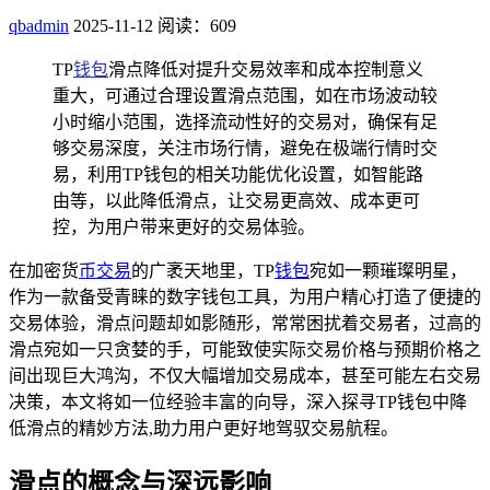
qbadmin
2025-11-12
阅读：609
TP
钱包
滑点降低对提升交易效率和成本控制意义
重大，可通过合理设置滑点范围，如在市场波动较
小时缩小范围，选择流动性好的交易对，确保有足
够交易深度，关注市场行情，避免在极端行情时交
易，利用TP钱包的相关功能优化设置，如智能路
由等，以此降低滑点，让交易更高效、成本更可
控，为用户带来更好的交易体验。
在加密货
币
交易
的广袤天地里，TP
钱包
宛如一颗璀璨明星，
作为一款备受青睐的数字钱包工具，为用户精心打造了便捷的
交易体验，滑点问题却如影随形，常常困扰着交易者，过高的
滑点宛如一只贪婪的手，可能致使实际交易价格与预期价格之
间出现巨大鸿沟，不仅大幅增加交易成本，甚至可能左右交易
决策，本文将如一位经验丰富的向导，深入探寻TP钱包中降
低滑点的精妙方法,助力用户更好地驾驭交易航程。
滑点的概念与深远影响