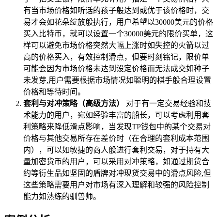
有当市场价格如听话的孩子般达到或优于该价格时，交
易才会如花朵绽放般执行，用户希望以30000美元的价格
买入比特币，就可以设置一个30000美元的限价买单，这
样可以避免市场价格突然大幅上涨时如失控的火箭以过
高的价格买入，有效控制滑点，但要时刻铭记，限价单
可能会因为市场价格未达到设定价格而无法成交如种子
未发芽,用户需要根据市场情况如聪明的棋手般合理设置
价格和等待时间。
套利与对冲策略（高级方法）
对于有一定交易经验和技
术能力的用户，宛如经验丰富的船长，可以考虑利用套
利策略来降低滑点影响，当发现TP钱包中的某个交易对
价格与其他交易所存在差价时（在合理的套利成本范围
内），可以如敏捷的商人般进行套利交易，对于持有大
量加密货币的用户，可以采用对冲策略，如通过期货合
约等衍生品如坚固的盾牌对冲现货交易中的滑点风险,但
这些策略需要用户对市场有深入理解和较强的风险控制
能力如熟练的驯兽师。