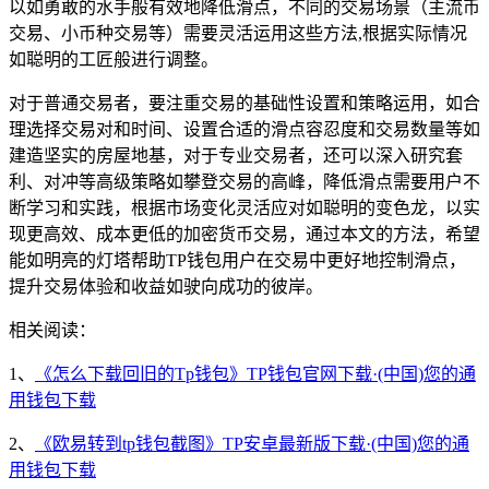
以如勇敢的水手般有效地降低滑点，不同的交易场景（主流币
交易、小币种交易等）需要灵活运用这些方法,根据实际情况
如聪明的工匠般进行调整。
对于普通交易者，要注重交易的基础性设置和策略运用，如合
理选择交易对和时间、设置合适的滑点容忍度和交易数量等如
建造坚实的房屋地基，对于专业交易者，还可以深入研究套
利、对冲等高级策略如攀登交易的高峰，降低滑点需要用户不
断学习和实践，根据市场变化灵活应对如聪明的变色龙，以实
现更高效、成本更低的加密货币交易，通过本文的方法，希望
能如明亮的灯塔帮助TP钱包用户在交易中更好地控制滑点，
提升交易体验和收益如驶向成功的彼岸。
相关阅读：
1、
《怎么下载回旧的Tp钱包》TP钱包官网下载·(中国)您的通
用钱包下载
2、
《欧易转到tp钱包截图》TP安卓最新版下载·(中国)您的通
用钱包下载