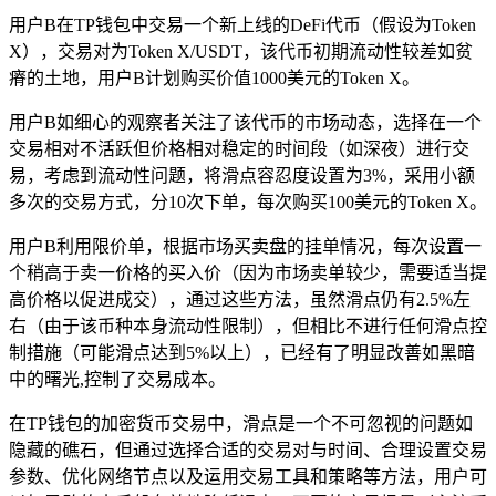
用户B在TP钱包中交易一个新上线的DeFi代币（假设为Token
X），交易对为Token X/USDT，该代币初期流动性较差如贫
瘠的土地，用户B计划购买价值1000美元的Token X。
用户B如细心的观察者关注了该代币的市场动态，选择在一个
交易相对不活跃但价格相对稳定的时间段（如深夜）进行交
易，考虑到流动性问题，将滑点容忍度设置为3%，采用小额
多次的交易方式，分10次下单，每次购买100美元的Token X。
用户B利用限价单，根据市场买卖盘的挂单情况，每次设置一
个稍高于卖一价格的买入价（因为市场卖单较少，需要适当提
高价格以促进成交），通过这些方法，虽然滑点仍有2.5%左
右（由于该币种本身流动性限制），但相比不进行任何滑点控
制措施（可能滑点达到5%以上），已经有了明显改善如黑暗
中的曙光,控制了交易成本。
在TP钱包的加密货币交易中，滑点是一个不可忽视的问题如
隐藏的礁石，但通过选择合适的交易对与时间、合理设置交易
参数、优化网络节点以及运用交易工具和策略等方法，用户可