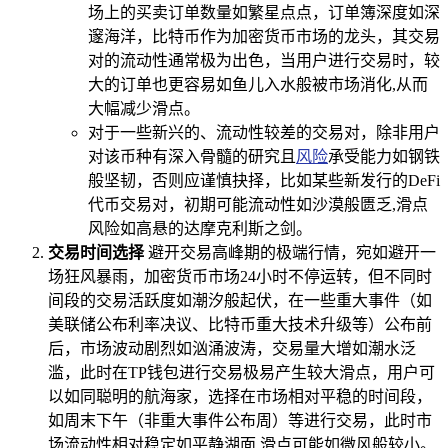
场上的买卖订单数量如繁星点点，订单簿深度如深
邃海洋，比特币作为加密货币市场的龙头，其交易
对的流动性通常极为出色，当用户进行交易时，较
大的订单也更容易如鱼儿入水般被市场消化,从而
大幅减少滑点。
对于一些新兴的、流动性较差的交易对，除非用户
对该币种有深入骨髓的研究且
风险
承受能力如钢铁
般坚韧，否则应谨慎抉择，比如某些新发行的DeFi
代币交易对，初期可能流动性如沙漠般匮乏,滑点
风险如高悬的达摩克利斯之剑。
交易时间选择
避开交易高峰期的极端行情，宛如避开一
场狂风暴雨，加密货币市场24小时不停运转，但不同时
间段的交易活跃度如潮汐般起伏，在一些重大事件（如
美联储公布利率决议、比特币重大技术升级等）公布前
后，市场波动剧烈如汹涌波涛，交易量大增如潮水泛
滥，此时在TP钱包进行交易极易产生较大滑点，用户可
以如同聪明的航海家，选择在市场相对平稳的时间段，
如周末下午（非重大事件公布周）等进行交易，此时市
场流动性相对稳定如平静湖面,滑点可能如微风般较小。