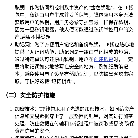
私钥
：作为访问和控制数字资产的“金色钥匙”，在TP钱
包中，私钥由用户生成并妥善保管，钱包应用本身无法
获取用户的私钥，用户务必像守护宝藏一样保存私钥，
因为一旦私钥泄露，他人便可能通过私钥掌控用户的资
产,后果不堪设想。
助记词
：为了方便用户记忆和备份私钥，TP钱包贴心地
提供了助记词功能，助记词是一组由单词组成的短语，
通过特定算法可还原出私钥，用户在
创建钱包
时，一定
要将助记词如实地抄写在安全的地方，例如纸质笔记
本，避免使用电子设备存储助记词，以防被黑客攻击窃
取，守护好这把“记忆钥匙”。
（二）安全防护措施
加密技术
：TP钱包采用了先进的加密技术，如同给资产
信息和交易数据穿上了一层坚固的铠甲，对其进行加密
处理，防止数据在传输和存储过程中被窃取或篡改,确保
资产信息的安全。