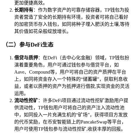
更加便捷高效。
长期持有
：作为数字资产的可靠存储容器，TP钱包为投
资者营造了安全的长期持有环境，投资者可将自己看好
的加密货币存入钱包，如同将种子埋入肥沃的土壤,等待
其价值如花朵般绽放增长。
（二）参与DeFi生态
借贷与质押
：在DeFi（去中心化金融）领域，TP钱包扮
演着重要角色，用户可通过钱包参与借贷平台，如
Aave、Compound等，用户可将自己的资产质押在平台
上，如同将资金存入一个特殊的“储蓄罐”，获取利息收
益，或者以质押的资产为抵押进行借款,实现资金的灵活
运用。
流动性挖矿
：许多DeFi项目通过流动性挖矿激励用户提
供流动性，TP钱包用户可将自己的资产注入流动性池
中，如同投入一片充满生机的“矿场”，获得项目方发放
的代币奖励，在币安智能链上的PancakeSwap等平台，
用户可使用TP钱包参与流动性挖矿,收获丰厚的回报。