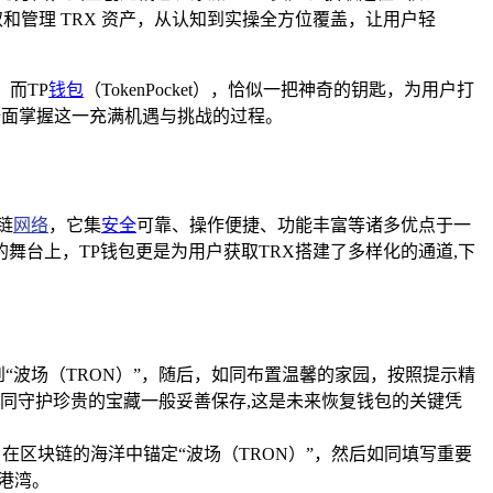
取和管理 TRX 资产，从认知到实操全方位覆盖，让用户轻
而TP
钱包
（TokenPocket），恰似一把神奇的钥匙，为用户打
全面掌握这一充满机遇与挑战的过程。
链
网络
，它集
安全
可靠、操作便捷、功能丰富等诸多优点于一
台上，TP钱包更是为用户获取TRX搭建了多样化的通道,下
“波场（TRON）”，随后，如同布置温馨的家园，按照提示精
同守护珍贵的宝藏一般妥善保存,这是未来恢复钱包的关键凭
在区块链的海洋中锚定“波场（TRON）”，然后如同填写重要
的港湾。