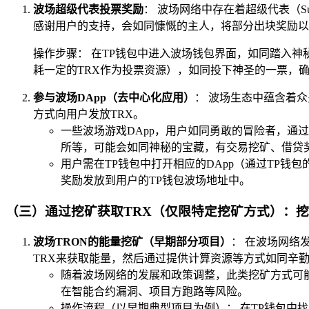
波场超级代表投票奖励
： 波场网络中存在着超级代表（Su
感谢用户的支持，会如同慷慨的主人，将部分出块奖励以
操作步骤： 在TP钱包中进入波场钱包界面，如同踏入
耗一定的TRX作为投票资源），如同投下神圣的一票，
参与波场DApp（去中心化应用）
： 波场生态中蕴含着
方式向用户发放TRX。
一些波场游戏DApp，用户如同勇敢的冒险者，通
所等，可能会如同神秘的宝藏，有交易挖矿、借贷奖
用户需在TP钱包中打开相应的DApp（通过TP钱包
奖励发放到用户的TP钱包波场地址中。
（三）通过挖矿获取TRX（仅限特定挖矿方式）：
波场TRON的能量挖矿（早期部分项目）
： 在波场网络
TRX来获取能量，然后通过提供计算资源等方式如同辛勤
随着波场网络的发展和政策调整，此类挖矿方式可
在智能合约漏洞、项目方跑路等风险。
操作流程（以早期典型项目为例）： 在TP钱包中