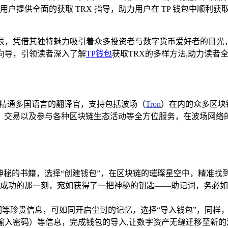
提供全面的获取 TRX 指导，助力用户在 TP 钱包中顺利获
辰，凭借其独特魅力吸引着众多投资者与数字货币爱好者的目光，
向导，引领读者深入了解
TP钱包
获取TRX的多样方法,助力读者
同一位精通多国语言的翻译官，支持包括波场（
Tron
）在内的众多区块
交易以及参与各种区块链生态活动等全方位服务，在波场网络的舞
神秘的书籍，选择“创建钱包”，在区块链的璀璨星空中，精准找到
成功的那一刻，宛如获得了一把神秘的钥匙——助记词，务必如
等珍贵信息，可如同开启尘封的记忆，选择“导入钱包”，同样，
（需输入密码）等信息，完成钱包的导入,让数字资产无缝迁移至新