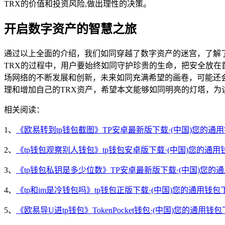
TRX的价值和投资风险,做出理性的决策。
开启数字资产的智慧之旅
通过以上全面的介绍，我们如同穿越了数字资产的迷宫，了解了
TRX的过程中，用户要始终如同守护珍贵的生命，把安全放
场网络的不断发展和创新，未来如同充满希望的画卷，可能还
理和增加自己的TRX资产，希望本文能够如同明亮的灯塔，为
相关阅读：
1、
《欧易转到tp钱包截图》TP安卓最新版下载·(中国)您的通
2、
《tp钱包观察别人钱包》tp钱包安卓版下载·(中国)您的通用
3、
《tp钱包私钥是多少位数》TP安卓最新版下载·(中国)您的
4、
《tp和im是冷钱包吗》tp钱包正版下载·(中国)您的通用钱包
5、
《欧易导U进tp钱包》TokenPocket钱包·(中国)您的通用钱