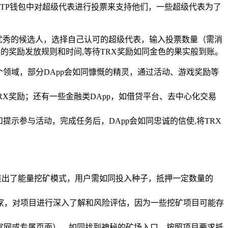
户可通过在TP钱包中对超级代表进行投票来支持他们，一些超级代表为了
选优秀的候选人，选择自己认可的超级代表，输入投票数量（需消
的奖励发放规则和时间,等待TRX奖励如同金色的果实般到账。
个领域，部分DApp会如同慷慨的精灵，通过活动、游戏奖励等
X奖励；还有一些金融类DApp，如借贷平台、去中心化交易
和提示参与活动，完成任务后，DApp会如同忠诚的信使,将TRX
推出了能量挖矿模式，用户需如同投入种子，抵押一定数量的
家，对项目进行深入了解和风险评估，因为一些挖矿项目可能存
目官网或专属页面），如同找到神秘的矿场入口，按照项目要求抵