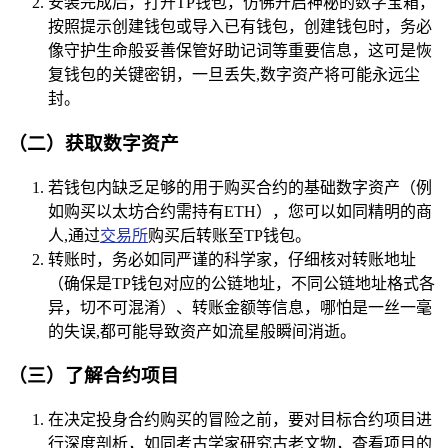
安装完成后，打开TP钱包，仿佛开启神秘的数字宝箱，
按照提示创建钱包或导入已有钱包，创建钱包时，务必
像守护生命般妥善保管好助记词等重要信息，这可是恢
复钱包的关键密钥，一旦丢失,数字资产将可能永远尘
封。
（二）获取数字资产
若钱包内缺乏足够的用于购买合约的基础数字资产（例
如购买以太坊合约需持有ETH），您可以如同精明的商
人,通过
交易所
购买后转账至TP钱包。
转账时，务必如同严谨的科学家，仔细核对转账地址
（确保是TP钱包对应的公链地址，不同公链地址格式各
异，切不可混淆）、转账金额等信息，哪怕是一丝一毫
的失误,都可能导致资产如流星般瞬间消逝。
（三）了解合约项目
在决定投身合约购买的冒险之前，要对目标合约项目进
行深度剖析，如同考古学家研究古老文物，查看项目的