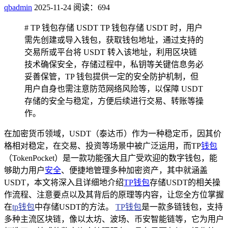
qbadmin
2025-11-24
阅读：694
# TP 钱包存储 USDT TP 钱包存储 USDT 时，用户
需先创建或导入钱包，获取钱包地址，通过支持的
交易所或平台将 USDT 转入该地址，利用区块链
技术确保安全，存储过程中，私钥等关键信息务必
妥善保管，TP 钱包提供一定的安全防护机制，但
用户自身也需注意防范网络风险等，以保障 USDT
存储的安全与稳定，方便后续进行交易、转账等操
作。
在加密货币领域，USDT（泰达币）作为一种稳定币，因其价
格相对稳定，在交易、投资等场景中被广泛运用，而TP
钱包
（TokenPocket）是一款功能强大且广受欢迎的数字钱包，能
够助力用户
安全
、便捷地管理多种加密资产，其中就涵盖
USDT，本文将深入且详细地介绍
TP钱包
存储USDT的相关操
作流程、注意要点以及其背后的原理等内容，让您全方位掌握
在
tp钱包
中存储USDT的方法。
TP钱包
是一款多链钱包，支持
多种主流区块链，像以太坊、波场、币安智能链等，它为用户