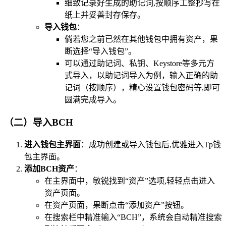
细致记录好生成的助记词,按顺序工整抄写在
纸上并妥善封存保存。
导入钱包
：
倘若您之前已然在其他钱包中拥有资产，果
断选择“导入钱包”。
可以通过助记词、私钥、Keystore等多元方
式导入，以助记词导入为例，输入正确的助
记词（按顺序），精心设置钱包密码等,即可
圆满完成导入。
（二）导入BCH
进入钱包主界面
：成功创建或导入钱包后,优雅进入Tp钱
包主界面。
添加BCH资产
：
在主界面中，敏锐找到“资产”选项,轻轻点击进入
资产页面。
在资产页面，果断点击“添加资产”按钮。
在搜索栏中精准输入“BCH”，系统会自动精准搜索