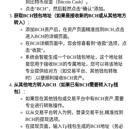
到比特币现金（Bitcoin Cash）。
点击“BCH”，然后毅然点击“确认”添加。
获取BCH钱包地址（如果是接收新的BCH或从其他地方
转入）
：
添加BCH资产后，在资产页面精准找到BCH,点击
进入BCH的详细页面。
在BCH详细页面中，您会惊喜看到“收款”选项，点
击“收款”。
系统会智能生成一个BCH钱包地址，这个地址就
是您用于接收BCH的专属地址，您可以将该地址
专业提供给对方（如交易平台、其他钱包转账
时）,以便顺利接收BCH资产。
从其他地方转入BCH（如果已有BCH需要转入Tp钱
包）
：
如果您在其他钱包或交易平台中有BCH资产,需要
专业进行转账操作。
以从交易平台转入为例，登录交易平台,精准找到
BCH的提现选项。
在提现页面，输入Tp钱包生成的BCH地址（务必