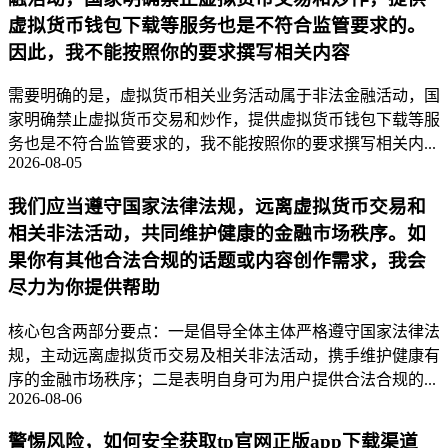
虚拟货币钱包下载等服务也是不符合监管要求的。
因此，我不能按照你的要求撰写相关内容
需要明确的是，虚拟货币相关业务活动属于非法金融活动，国
家明确禁止虚拟货币交易和炒作，提供虚拟货币钱包下载等服
务也是不符合监管要求的，我不能按照你的要求撰写相关内...
2026-08-05
我们应当遵守国家法律法规，远离虚拟货币交易和
相关非法活动，共同维护健康的金融市场秩序。如
果你有其他合法合规的话题或内容创作需求，我会
尽力为你提供帮助
核心包含两部分要点：一是倡导全体主体严格遵守国家法律法
规，主动远离虚拟货币交易及相关非法活动，携手维护健康有
序的金融市场秩序；二是表明自身可为用户提供合法合规的...
2026-08-06
警惕风险，如何安全获取tp官网正版app下载渠道