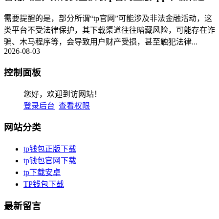
需要提醒的是，部分所谓“tp官网”可能涉及非法金融活动，这
类平台不受法律保护，其下载渠道往往暗藏风险，可能存在诈
骗、木马程序等，会导致用户财产受损，甚至触犯法律...
2026-08-03
控制面板
您好，欢迎到访网站！
登录后台
查看权限
网站分类
tp钱包正版下载
tp钱包官网下载
tp下载安卓
TP钱包下载
最新留言