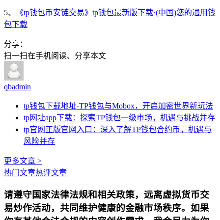
5、
《tp钱包币安链交易》tp钱包最新版下载·(中国)您的通用钱
包下载
分享：
扫一扫在手机阅读、分享本文
qbadmin
tp钱包下载地址-TP钱包与Mobox，开启加密世界新玩法
tp网址app下载：探索TP钱包一级市场，机遇与挑战并存
tp官网正版官网入口：深入了解TP钱包合约币，机遇与
风险并存
更多文章 >
热门文章
热评文章
请遵守国家法律法规和相关政策，远离虚拟货币交
易炒作活动，共同维护健康的金融市场秩序。如果