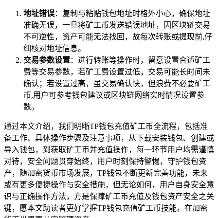
地址错误
：复制与粘贴钱包地址时格外小心，确保地址
准确无误，一旦将矿工币发送错误地址，因区块链交易
不可逆性，资产可能无法找回，故每次转账或提现前,仔
细核对地址信息。
交易参数设置
：进行转账等操作时，留意设置合适矿工
费等交易参数，若矿工费设置过低，交易可能长时间未
确认；若设置过高，虽交易确认快，但浪费不必要矿工
币,用户可参考钱包建议或区块链网络实时情况设置参
数。
通过本文介绍，我们明晰TP钱包充值矿工币全流程，包括准
备工作、具体操作步骤及注意事项，从下载安装钱包、创建或
导入钱包，到获取矿工币并充值操作，每一环节用户均需谨慎
对待，安全问题贯穿始终，用户时刻保持警惕，守护钱包资
产，随加密货币市场发展，TP钱包不断更新完善功能，未来
或有更多便捷操作与安全措施，但无论如何，用户自身安全意
识与正确操作方法，方是保障矿工币充值及钱包资产安全之关
键，愿本文助读者更好掌握TP钱包充值矿工币技能，在加密