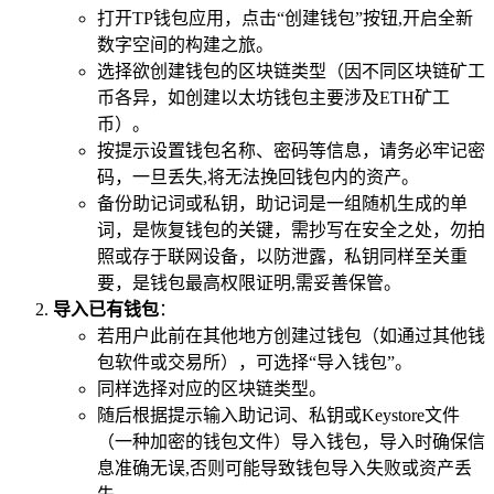
打开TP钱包应用，点击“创建钱包”按钮,开启全新
数字空间的构建之旅。
选择欲创建钱包的区块链类型（因不同区块链矿工
币各异，如创建以太坊钱包主要涉及ETH矿工
币）。
按提示设置钱包名称、密码等信息，请务必牢记密
码，一旦丢失,将无法挽回钱包内的资产。
备份助记词或私钥，助记词是一组随机生成的单
词，是恢复钱包的关键，需抄写在安全之处，勿拍
照或存于联网设备，以防泄露，私钥同样至关重
要，是钱包最高权限证明,需妥善保管。
导入已有钱包
：
若用户此前在其他地方创建过钱包（如通过其他钱
包软件或交易所），可选择“导入钱包”。
同样选择对应的区块链类型。
随后根据提示输入助记词、私钥或Keystore文件
（一种加密的钱包文件）导入钱包，导入时确保信
息准确无误,否则可能导致钱包导入失败或资产丢