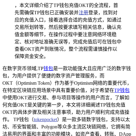
，本文详细介绍了TP钱包充值OKT的全流程，首
先需确保TP钱包已正确安装并
注册
登录，找到对
应的充值入口，接着选择合适的充值方式，如通过
交易所划转等，然后按要求填写相关信息，确认充
值金额等细节，在操作过程中要注意网络环境稳
定、核对地址准确无误等，完成充值后可在钱包中
查看OKT资产到账情况，整个流程需谨慎操作以
保障资金安全。
在数字货币领域,TP
钱包
是一款功能强大且应用广泛的数字钱
包，为用户提供了便捷的数字资产管理服务，而
OKT（Optimism Token）作为基于Optimism网络的重要代币，
在特定区块链应用场景中具有重要价值，对于希望在
TP钱包
中使用OKT进行交易、参与项目等操作的用户而言，了解如
何充值OKT是关键的第一步，本文将详细阐述TP钱包充值
OKT的具体步骤及相关注意事项，助力用户顺利完成充值操
作。 TP钱包（
tokenpocket
）是一款多链数字钱包，支持以太
坊、币安智能链、Polygon等众多主流区块链网络，它拥有简
洁易用的界面和丰富的功能模块，如资产查看、转账、DApp