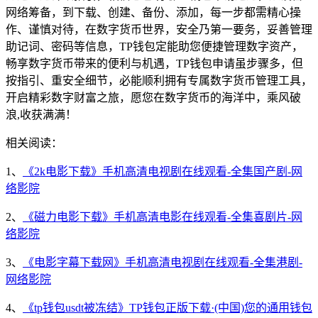
网络筹备，到下载、创建、备份、添加，每一步都需精心操
作、谨慎对待，在数字货币世界，安全乃第一要务，妥善管理
助记词、密码等信息，TP钱包定能助您便捷管理数字资产，
畅享数字货币带来的便利与机遇，TP钱包申请虽步骤多，但
按指引、重安全细节，必能顺利拥有专属数字货币管理工具，
开启精彩数字财富之旅，愿您在数字货币的海洋中，乘风破
浪,收获满满！
相关阅读：
1、
《2k电影下载》手机高清电视剧在线观看-全集国产剧-网
络影院
2、
《磁力电影下载》手机高清电影在线观看-全集喜剧片-网
络影院
3、
《电影字幕下载网》手机高清电视剧在线观看-全集港剧-
网络影院
4、
《tp钱包usdt被冻结》TP钱包正版下载·(中国)您的通用钱包