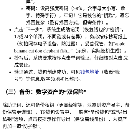
库”。
密码
：设高强度密码（≥8位，含字母大小写、数
字、特殊字符），牢记！它是钱包的“钥匙”，遗忘
找回复杂（虽有找回方式，但需条件）。
点击“下一步”，系统生成助记词（恢复钱包的“密钥”，
12或24个单词，不同链或有差异），务必按序抄写纸上
（勿拍照存电子设备，防泄露），妥善保管，如“apple
banana cat dog elephant fish...”（示例，实际随机生成）。
抄写后，系统要求按序点击单词验证，仔细核对点击,完
成验证。
验证通过，钱包创建成功，可见
钱包地址
（收币“账
号”）等信息,数字领地初具雏形。
（三）备份：数字资产的“双保险”
除助记词，还可备份私钥（更高级密钥，泄露则资产易主，备
份保管更谨慎），TP钱包设置中，一般有“备份钱包”或“导出
私钥”选项，点击按提示操作导出（建议离线备份），为资产
再加一道“防护锁”。