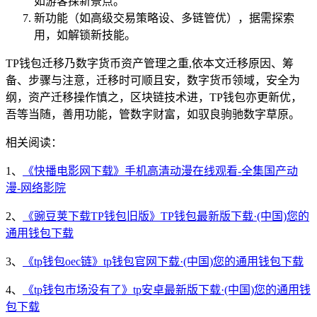
如游客探新景点。
新功能（如高级交易策略设、多链管优），据需探索
用，如解锁新技能。
TP钱包迁移乃数字货币资产管理之重,依本文迁移原因、筹
备、步骤与注意，迁移时可顺且安，数字货币领域，安全为
纲，资产迁移操作慎之，区块链技术进，TP钱包亦更新优，
吾等当随，善用功能，管数字财富，如驭良驹驰数字草原。
相关阅读：
1、
《快播电影网下载》手机高清动漫在线观看-全集国产动
漫-网络影院
2、
《豌豆荚下载TP钱包旧版》TP钱包最新版下载·(中国)您的
通用钱包下载
3、
《tp钱包oec链》tp钱包官网下载·(中国)您的通用钱包下载
4、
《tp钱包市场没有了》tp安卓最新版下载·(中国)您的通用钱
包下载