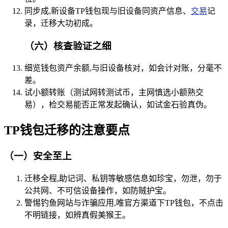
同步成,新设备TP钱包现与旧设备同资产信息、
交易
记
录，迁移大功初成。
（六）核查验证之细
细览钱包资产余额,与旧设备核对，如会计对账，分毫不
差。
试小额转账（测试网转测试币，主网慎选小额熟交
易），检交易能否正常发起确认，如试金石验真伪。
TP钱包迁移的注意要点
（一）安全至上
迁移全程,助记词、私钥等敏感信息如珍宝，勿泄，勿于
公共网、不可信设备操作，如防贼护宝。
警惕钓鱼网站与诈骗应用,唯官方渠道下TP钱包，不点击
不明链接，如辨真假美猴王。