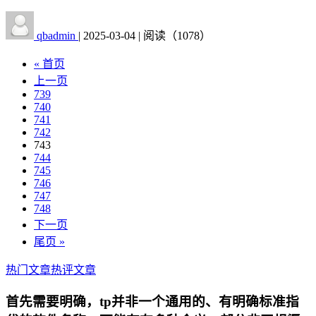
qbadmin
|
2025-03-04
|
阅读（1078）
« 首页
上一页
739
740
741
742
743
744
745
746
747
748
下一页
尾页 »
热门文章
热评文章
首先需要明确，tp并非一个通用的、有明确标准指