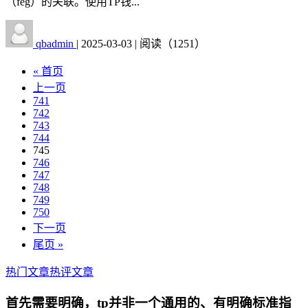
（feg）的关联。使用TP钱...
qbadmin
|
2025-03-03
|
阅读（1251）
« 首页
上一页
741
742
743
744
745
746
747
748
749
750
下一页
尾页 »
热门文章
热评文章
首先需要明确，tp并非一个通用的、有明确标准指