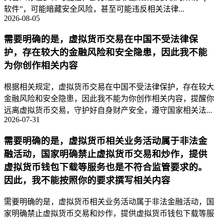
软件”，可能暗藏安全风险，甚至可能违反相关法律...
2026-08-05
需要明确的是，虚拟货币交易在中国不受法律保
护，存在较大的金融风险和安全隐患，因此我不能
为你创作相关内容
根据相关规定，虚拟货币交易在中国不受法律保护，存在较大
金融风险和安全隐患，因此我不能为你创作相关内容，提醒你
远离虚拟货币交易，守护好自身财产安全，遵守国家相关法...
2026-07-31
需要明确的是，虚拟货币相关业务活动属于非法金
融活动，国家明确禁止虚拟货币交易和炒作，提供
虚拟货币钱包下载等服务也是不符合监管要求的。
因此，我不能按照你的要求撰写相关内容
需要明确的是，虚拟货币相关业务活动属于非法金融活动，国
家明确禁止虚拟货币交易和炒作，提供虚拟货币钱包下载等服