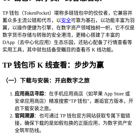
TP 钱包（TokenPocket）堪称多链钱包中的佼佼者，它兼容并
蓄众多主流公链和代币，以
安全
可靠为基石，以功能丰富为羽
翼，以操作便捷为引擎，在数字资产领域独树一帜，它不仅是
数字货币存储与转账的安全港湾，更精心搭建了丰富的
DApp（去中心化应用）生态乐园，还贴心配备了行情查看等
实用工具，其中就包括备受瞩目的查看币 K 线功能。
TP 钱包币 K 线查看：步步为赢
（一）下载与安装：开启数字之旅
应用商店寻踪
：在手机应用商店（如苹果 App Store 或
安卓应用商店）精准搜索“TP 钱包”，邂逅官方版本，开
启下载安装之旅。
官网溯源
：也可通过 TP 钱包官方网站获取专属下载链
接，确保下载的是如假包换的正版应用，为数字资产安
全筑牢防线。