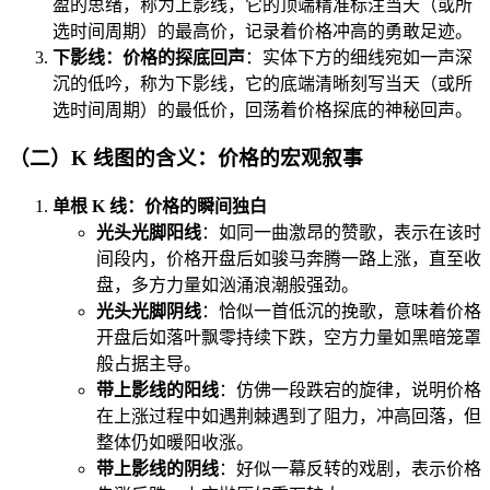
盈的思绪，称为上影线，它的顶端精准标注当天（或所
选时间周期）的最高价，记录着价格冲高的勇敢足迹。
下影线：价格的探底回声
：实体下方的细线宛如一声深
沉的低吟，称为下影线，它的底端清晰刻写当天（或所
选时间周期）的最低价，回荡着价格探底的神秘回声。
（二）K 线图的含义：价格的宏观叙事
单根 K 线：价格的瞬间独白
光头光脚阳线
：如同一曲激昂的赞歌，表示在该时
间段内，价格开盘后如骏马奔腾一路上涨，直至收
盘，多方力量如汹涌浪潮般强劲。
光头光脚阴线
：恰似一首低沉的挽歌，意味着价格
开盘后如落叶飘零持续下跌，空方力量如黑暗笼罩
般占据主导。
带上影线的阳线
：仿佛一段跌宕的旋律，说明价格
在上涨过程中如遇荆棘遇到了阻力，冲高回落，但
整体仍如暖阳收涨。
带上影线的阴线
：好似一幕反转的戏剧，表示价格