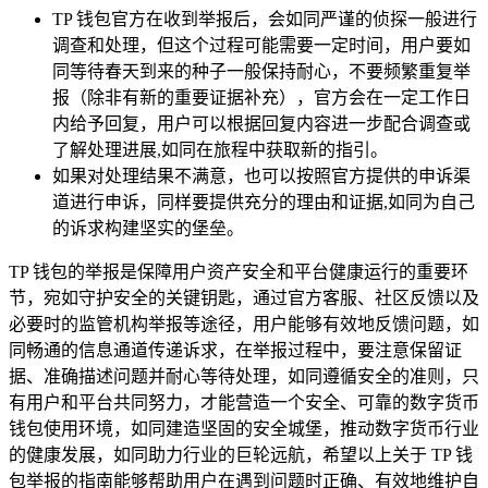
TP 钱包官方在收到举报后，会如同严谨的侦探一般进行
调查和处理，但这个过程可能需要一定时间，用户要如
同等待春天到来的种子一般保持耐心，不要频繁重复举
报（除非有新的重要证据补充），官方会在一定工作日
内给予回复，用户可以根据回复内容进一步配合调查或
了解处理进展,如同在旅程中获取新的指引。
如果对处理结果不满意，也可以按照官方提供的申诉渠
道进行申诉，同样要提供充分的理由和证据,如同为自己
的诉求构建坚实的堡垒。
TP 钱包的举报是保障用户资产安全和平台健康运行的重要环
节，宛如守护安全的关键钥匙，通过官方客服、社区反馈以及
必要时的监管机构举报等途径，用户能够有效地反馈问题，如
同畅通的信息通道传递诉求，在举报过程中，要注意保留证
据、准确描述问题并耐心等待处理，如同遵循安全的准则，只
有用户和平台共同努力，才能营造一个安全、可靠的数字货币
钱包使用环境，如同建造坚固的安全城堡，推动数字货币行业
的健康发展，如同助力行业的巨轮远航，希望以上关于 TP 钱
包举报的指南能够帮助用户在遇到问题时正确、有效地维护自