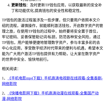
更新钱包
：及时更新TP钱包应用，以获取最新的安全补
丁和功能优化,提高钱包的安全性和稳定性。
TP钱包的激活过程虽涉及一些步骤，但只要用户依照本文介
绍的流程，谨慎操作，就能顺利激活钱包，开启数字资产的管
理之旅，在使用TP钱包的过程中，始终要将安全置于首位，
牢记密码、妥善保管助记词/私钥，防范各种安全风险，通过
TP钱包，用户能够便捷地管理数字资产，参与丰富多彩的去
中心化应用，享受数字经济时代带来的便利与机遇，希望本文
能为广大用户激活TP钱包提供有力帮助，让大家在数字资产
的世界中安全、愉快地前行。
相关阅读：
1、
《手机电影mp4下载》手机高清电视剧在线观看-全集泰剧-
网络影院
2、
《快播电影网下载》手机高清动漫在线观看-全集国产动
漫-网络影院