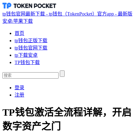
tp钱包官网最新下载 - tp钱包（TokenPocket）官方app - 最新版
安卓/苹果下载
首页
tp钱包正版下载
tp钱包官网下载
tp下载安卓
TP钱包下载
登录
注册
TP钱包激活全流程详解，开启
数字资产之门