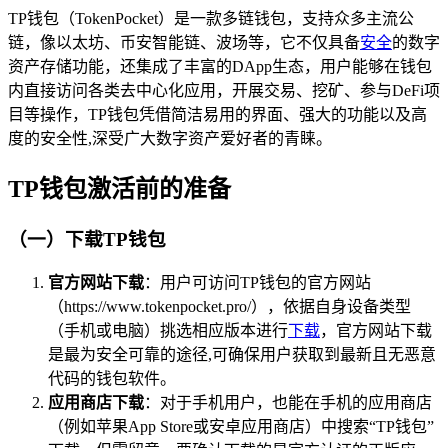
TP钱包（TokenPocket）是一款多链钱包，支持众多主流公
链，像以太坊、币安智能链、波场等，它不仅具备
安全
的数字
资产存储功能，还集成了丰富的DApp生态，用户能够在钱包
内直接访问各类去中心化应用，开展交易、挖矿、参与DeFi项
目等操作，TP钱包凭借简洁易用的界面、强大的功能以及高
度的安全性,深受广大数字资产爱好者的青睐。
TP钱包激活前的准备
（一）下载TP钱包
官方网站下载
：用户可访问TP钱包的官方网站
（https://www.tokenpocket.pro/），依据自身设备类型
（手机或电脑）挑选相应版本进行
下载
，官方网站下载
是最为安全可靠的途径,可确保用户获取到最新且无恶意
代码的钱包软件。
应用商店下载
：对于手机用户，也能在手机的应用商店
（例如苹果App Store或安卓应用商店）中搜索“TP钱包”