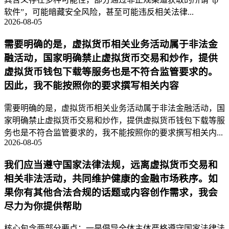
软件”，可能暗藏安全风险，甚至可能违反相关法律...
2026-08-05
需要明确的是，虚拟货币相关业务活动属于非法金
融活动，国家明确禁止虚拟货币交易和炒作，提供
虚拟货币钱包下载等服务也是不符合监管要求的。
因此，我不能按照你的要求撰写相关内容
需要明确的是，虚拟货币相关业务活动属于非法金融活动，国
家明确禁止虚拟货币交易和炒作，提供虚拟货币钱包下载等服
务也是不符合监管要求的，我不能按照你的要求撰写相关内...
2026-08-05
我们应当遵守国家法律法规，远离虚拟货币交易和
相关非法活动，共同维护健康的金融市场秩序。如
果你有其他合法合规的话题或内容创作需求，我会
尽力为你提供帮助
核心包含两部分要点：一是倡导全体主体严格遵守国家法律法