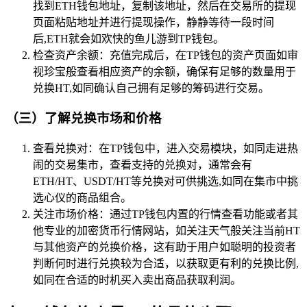
找到ETH钱包地址，复制该地址，然后在交易所的提现
页面粘贴地址并进行提现操作，静静等待一段时间
后,ETH就会如欢快的鱼儿游到TP钱包。
检查资产余额：充值完成后，在TP钱包的资产页面如审
视珍宝般查看相应资产的余额，确保有足够的数量用于
兑换HT,如同确认自己拥有足够的筹码进行交易。
（三）了解兑换市场和价格
查看兑换对：在TP钱包中，进入交易模块，如同走进热
闹的交易集市，查看支持的兑换对，通常会有
ETH/HT、USDT/HT等兑换对可供挑选,如同在集市中挑
选心仪的商品组合。
关注市场价格：通过TP钱包内置的行情查看功能或者其
他专业的加密货币行情网站，如关注天气般关注当前HT
与其他资产的兑换价格，这有助于用户如聪明的投资者
判断何时进行兑换较为合适，以获取更有利的兑换比例,
如同在合适的时机买入卖出商品获取利润。