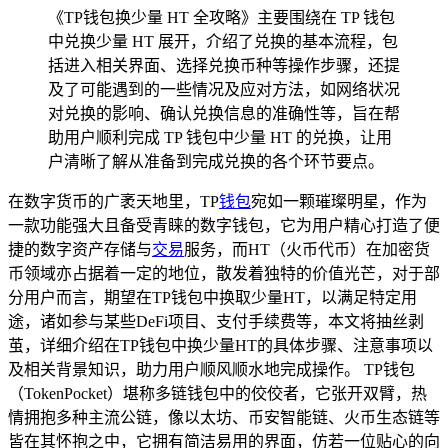
《TP钱包换少量 HT 全攻略》主要围绕在 TP 钱包
中兑换少量 HT 展开，介绍了兑换的基本流程，包
括进入相关界面、选择兑换币种等操作步骤，还提
及了可能遇到的一些情况及应对方法，如网络状况
对兑换的影响、确认兑换信息的准确性等，旨在帮
助用户顺利完成 TP 钱包中少量 HT 的兑换，让用
户清晰了解从准备到完成兑换的各个环节要点。
在数字货币的广袤天地里，TP
钱包
宛如一颗璀璨明星，作为
一款功能强大且备受青睐的数字钱包，它为用户精心打造了便
捷的数字资产存储与
交易
服务，而HT（火币代币）在加密货
币领域亦占据着一定的地位，散发着独特的价值光芒，对于部
分用户而言，期望在TP钱包中换取少量HT，以满足特定用
途，诸如参与某些DeFi项目、支付手续费等，本文将抽丝剥
茧，详细介绍在TP钱包中换少量HT的具体步骤、注意事项以
及相关背景知识，助力用户顺风顺水地完成操作。 TP钱包
（TokenPocket）堪称多链钱包中的佼佼者，它张开双臂，热
情拥抱多种主流公链，像以太坊、币安智能链、火币生态链等
皆在其怀抱之中，它拥有简洁易用的界面，仿若一位贴心的向