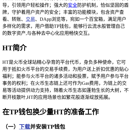
导，引领用户轻松操作；强大的
安全
防护机制，恰似坚固的盾
牌，守护着用户资产的安全；丰富的功能模块，包含资产查
看、转账、
交易
、DApp浏览等，宛如一个百宝箱，满足用户
多样化的需求，用户借助TP钱包，能够行云流水般管理自己
的数字资产,与各种去中心化应用畅快交互。
HT简介
HT是火币全球站精心孕育的平台代币，身负多种使命，它可
用于抵扣火币平台的交易手续费，为用户送上折扣优惠的贴心
福利；能参与火币平台的诸多活动和投票，赋予用户参与平台
事务的权利；在火币生态链上还可作为Gas费用，为链上的交
易等活动提供动力支持，随着火币生态如蓬勃生长的大树，不
断开枝散叶,HT的应用场景也如繁花般逐渐绽放拓展。
在TP钱包换少量HT的准备工作
（一）
下载
并安装TP钱包