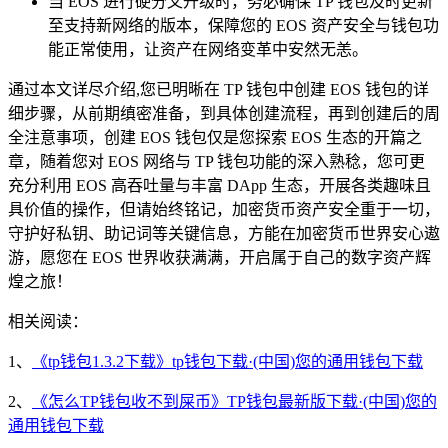
当 EOS 进行硬分叉升级时，务必确保 TP 钱包及时更新
至支持新网络的版本，保障您的 EOS 资产安全与钱包功
能正常使用，让资产在网络变革中安然无恙。
通过本文详尽介绍,您已明晰在 TP 钱包中创建 EOS 钱包的详
细步骤，从前期缜密准备，到具体创建流程，再到创建后的周
全注意事项，创建 EOS 钱包仅是您探索 EOS 生态的开篇之
章，随着您对 EOS 网络与 TP 钱包功能的深入熟稔，您可更
充分利用 EOS 高吞吐量与丰富 DApp 生态，开展各类趣味且
具价值的操作，但请始终铭记，加密货币资产安全重于一切，
守护好私钥、助记词等关键信息，方能在加密货币世界安心遨
游，愿您在 EOS 世界收获满满，开启属于自己的数字资产辉
煌之旅！
相关阅读：
1、
《tp钱包1.3.2下载》tp钱包下载·(中国)您的通用钱包下载
2、
《怎么TP钱包收不到屎币》TP钱包最新版下载·(中国)您的
通用钱包下载