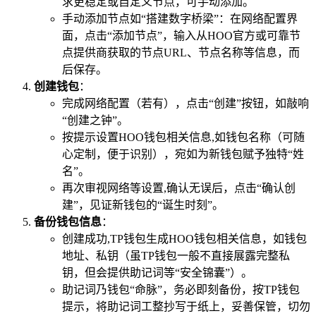
求更稳定或自定义节点，可手动添加。
手动添加节点如“搭建数字桥梁”：在网络配置界
面，点击“添加节点”，输入从HOO官方或可靠节
点提供商获取的节点URL、节点名称等信息，而
后保存。
创建钱包
：
完成网络配置（若有），点击“创建”按钮，如敲响
“创建之钟”。
按提示设置HOO钱包相关信息,如钱包名称（可随
心定制，便于识别），宛如为新钱包赋予独特“姓
名”。
再次审视网络等设置,确认无误后，点击“确认创
建”，见证新钱包的“诞生时刻”。
备份钱包信息
：
创建成功,TP钱包生成HOO钱包相关信息，如钱包
地址、私钥（虽TP钱包一般不直接展露完整私
钥，但会提供助记词等“安全锦囊”）。
助记词乃钱包“命脉”，务必即刻备份，按TP钱包
提示，将助记词工整抄写于纸上，妥善保管，切勿