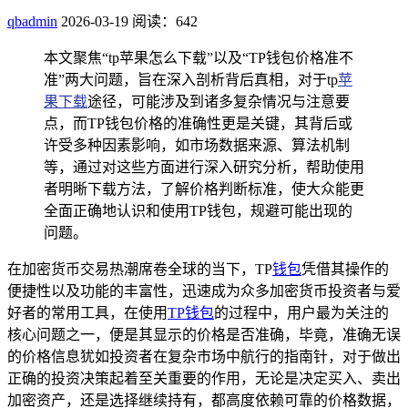
qbadmin
2026-03-19
阅读：642
本文聚焦“tp苹果怎么下载”以及“TP钱包价格准不
准”两大问题，旨在深入剖析背后真相，对于tp
苹
果下载
途径，可能涉及到诸多复杂情况与注意要
点，而TP钱包价格的准确性更是关键，其背后或
许受多种因素影响，如市场数据来源、算法机制
等，通过对这些方面进行深入研究分析，帮助使用
者明晰下载方法，了解价格判断标准，使大众能更
全面正确地认识和使用TP钱包，规避可能出现的
问题。
在加密货币交易热潮席卷全球的当下，TP
钱包
凭借其操作的
便捷性以及功能的丰富性，迅速成为众多加密货币投资者与爱
好者的常用工具，在使用
TP钱包
的过程中，用户最为关注的
核心问题之一，便是其显示的价格是否准确，毕竟，准确无误
的价格信息犹如投资者在复杂市场中航行的指南针，对于做出
正确的投资决策起着至关重要的作用，无论是决定买入、卖出
加密资产，还是选择继续持有，都高度依赖可靠的价格数据，