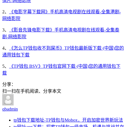
情片-网络影院
2、
《电影字幕下载网》手机高清电视剧在线观看-全集港剧-
网络影院
3、
《影音先锋电影下载》手机高清电视剧在线观看-全集泰
剧-网络影院
4、
《怎么TP钱包收不到屎币》TP钱包最新版下载·(中国)您的
通用钱包下载
5、
《TP钱包 BSV》TP钱包官网下载·(中国)您的通用钱包下
载
分享：
扫一扫在手机阅读、分享本文
qbadmin
tp钱包下载地址-TP钱包与Mobox，开启加密世界新玩法
tp网址app下载：探索TP钱包一级市场，机遇与挑战并存