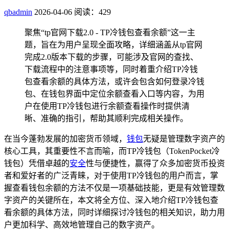
qbadmin
2026-04-06
阅读：429
聚焦“tp官网下载2.0 - TP冷钱包查看余额”这一主
题，旨在为用户呈现全面攻略，详细涵盖从tp官网
完成2.0版本下载的步骤，可能涉及官网的查找、
下载流程中的注意事项等，同时着重介绍TP冷钱
包查看余额的具体方法，或许会包含如何登录冷钱
包、在钱包界面中定位余额查看入口等内容，为用
户在使用TP冷钱包进行余额查看操作时提供清
晰、准确的指引，帮助其顺利完成相关操作。
在当今蓬勃发展的加密货币领域，
钱包
无疑是管理数字资产的
核心工具，其重要性不言而喻，而TP冷钱包（TokenPocket冷
钱包）凭借卓越的
安全
性与便捷性，赢得了众多加密货币投资
者和爱好者的广泛青睐，对于使用TP冷钱包的用户而言，掌
握查看钱包余额的方法不仅是一项基础技能，更是有效管理数
字资产的关键所在，本文将全方位、深入地介绍TP冷钱包查
看余额的具体方法，同时详细探讨冷钱包的相关知识，助力用
户更加科学、高效地管理自己的数字资产。