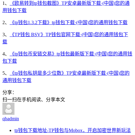
1、
《欧易转到tp钱包截图》TP安卓最新版下载·(中国)您的通
用钱包下载
2、
《tp钱包1.3.2下载》tp钱包下载·(中国)您的通用钱包下载
3、
《TP钱包 BSV》TP钱包官网下载·(中国)您的通用钱包下
载
4、
《tp钱包币安链交易》tp钱包最新版下载·(中国)您的通用钱
包下载
5、
《tp钱包私钥是多少位数》TP安卓最新版下载·(中国)您的
通用钱包下载
分享：
扫一扫在手机阅读、分享本文
qbadmin
tp钱包下载地址-TP钱包与Mobox，开启加密世界新玩法