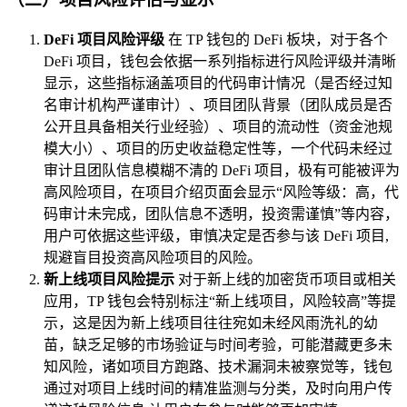
DeFi 项目风险评级
在 TP 钱包的 DeFi 板块，对于各个
DeFi 项目，钱包会依据一系列指标进行风险评级并清晰
显示，这些指标涵盖项目的代码审计情况（是否经过知
名审计机构严谨审计）、项目团队背景（团队成员是否
公开且具备相关行业经验）、项目的流动性（资金池规
模大小）、项目的历史收益稳定性等，一个代码未经过
审计且团队信息模糊不清的 DeFi 项目，极有可能被评为
高风险项目，在项目介绍页面会显示“风险等级：高，代
码审计未完成，团队信息不透明，投资需谨慎”等内容，
用户可依据这些评级，审慎决定是否参与该 DeFi 项目,
规避盲目投资高风险项目的风险。
新上线项目风险提示
对于新上线的加密货币项目或相关
应用，TP 钱包会特别标注“新上线项目，风险较高”等提
示，这是因为新上线项目往往宛如未经风雨洗礼的幼
苗，缺乏足够的市场验证与时间考验，可能潜藏更多未
知风险，诸如项目方跑路、技术漏洞未被察觉等，钱包
通过对项目上线时间的精准监测与分类，及时向用户传