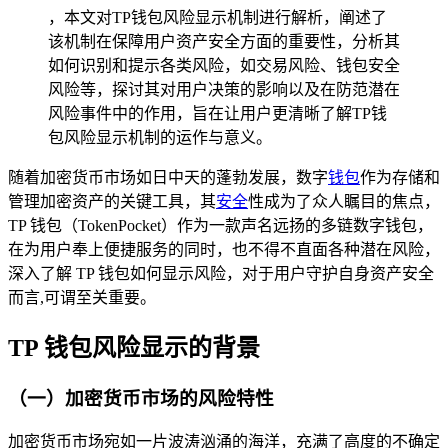
，本文对TP钱包风险显示机制进行解析，阐述了
该机制在保障用户资产安全方面的重要性，分析其
如何识别和提示各类风险，如交易风险、钱包安全
风险等，探讨其对用户决策的影响以及在防范潜在
风险事件中的作用，旨在让用户更清晰了解TP钱
包风险显示机制的运作与意义。
随着加密货币市场如日中天的蓬勃发展，数字
钱包
作为存储和
管理加密资产的关键工具，其
安全
性成为了众人瞩目的焦点，
TP 钱包（TokenPocket）作为一款声名远扬的多链数字钱包，
在为用户奉上便捷服务的同时，也不得不直面各种潜在风险，
深入了解 TP 钱包如何显示风险，对于用户守护自身资产安全
而言,可谓至关重要。
TP 钱包风险显示的背景
（一）加密货币市场的风险特性
加密货币市场宛如一片波涛汹涌的海洋，充满了高度的不确定