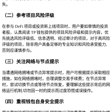
失。
（二）参考项目风险评级
在参与 DeFi 项目或投资新上线项目时，用户要如审慎的投资
者般，认真阅读 TP 钱包提供的项目风险评级和提示内容，优
先挑选风险评级低、信息透明、经过审计的项目，对于高风险
评级的项目，除非用户具备足够的专业知识和风险承受能力,
否则应谨慎参与。
（三）关注网络与节点提示
当遭遇网络拥堵或节点异常提示时，用户可根据提示采取相应
措施，如在网络拥堵时，合理调整交易手续费；在节点异常
时，尝试切换节点或等待节点恢复，要理解这些提示背后的网
络运行机制,切勿因一时的提示而过度恐慌或误操作。
（四）重视钱包自身安全提示