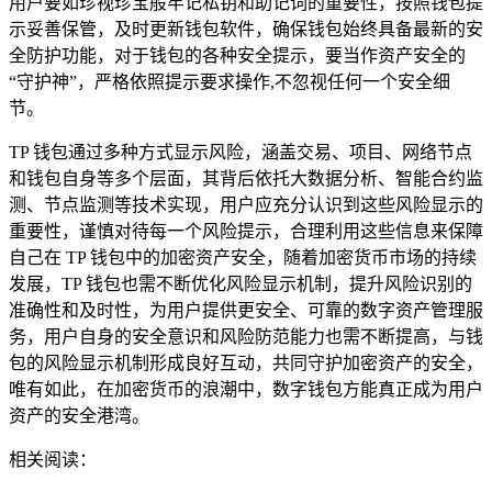
用户要如珍视珍宝般牢记私钥和助记词的重要性，按照钱包提
示妥善保管，及时更新钱包软件，确保钱包始终具备最新的安
全防护功能，对于钱包的各种安全提示，要当作资产安全的
“守护神”，严格依照提示要求操作,不忽视任何一个安全细
节。
TP 钱包通过多种方式显示风险，涵盖交易、项目、网络节点
和钱包自身等多个层面，其背后依托大数据分析、智能合约监
测、节点监测等技术实现，用户应充分认识到这些风险显示的
重要性，谨慎对待每一个风险提示，合理利用这些信息来保障
自己在 TP 钱包中的加密资产安全，随着加密货币市场的持续
发展，TP 钱包也需不断优化风险显示机制，提升风险识别的
准确性和及时性，为用户提供更安全、可靠的数字资产管理服
务，用户自身的安全意识和风险防范能力也需不断提高，与钱
包的风险显示机制形成良好互动，共同守护加密资产的安全，
唯有如此，在加密货币的浪潮中，数字钱包方能真正成为用户
资产的安全港湾。
相关阅读：