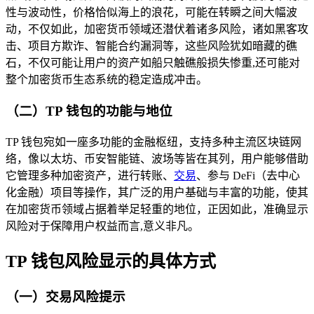
性与波动性，价格恰似海上的浪花，可能在转瞬之间大幅波
动，不仅如此，加密货币领域还潜伏着诸多风险，诸如黑客攻
击、项目方欺诈、智能合约漏洞等，这些风险犹如暗藏的礁
石，不仅可能让用户的资产如船只触礁般损失惨重,还可能对
整个加密货币生态系统的稳定造成冲击。
（二）TP 钱包的功能与地位
TP 钱包宛如一座多功能的金融枢纽，支持多种主流区块链网
络，像以太坊、币安智能链、波场等皆在其列，用户能够借助
它管理多种加密资产，进行转账、
交易
、参与 DeFi（去中心
化金融）项目等操作，其广泛的用户基础与丰富的功能，使其
在加密货币领域占据着举足轻重的地位，正因如此，准确显示
风险对于保障用户权益而言,意义非凡。
TP 钱包风险显示的具体方式
（一）交易风险提示