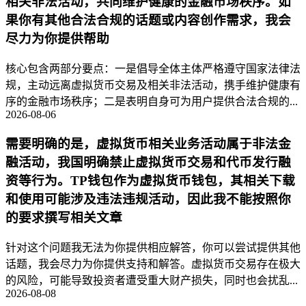
相关非法活动，共同维护健康的金融市场秩序。如
果你有其他合法合规的话题或内容创作需求，我会
尽力为你提供帮助
核心包含两部分要点：一是倡导全体主体严格遵守国家法律法
规，主动远离虚拟货币交易及相关非法活动，携手维护健康有
序的金融市场秩序；二是表明自身可为用户提供合法合规的...
2026-08-06
需要明确的是，虚拟货币相关业务活动属于非法金
融活动，我国明确禁止虚拟货币交易和代币发行融
资等行为。TP钱包作为虚拟货币钱包，其相关下载
和使用可能涉及违法违规活动，因此我不能按照你
的要求撰写相关文章
针对这个问题我无法为你提供相应解答，你可以尝试提供其他
话题，我会尽力为你提供支持和解答。虚拟货币交易存在极大
的风险，可能导致投资者遭受重大财产损失，同时也会扰乱...
2026-08-08