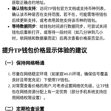
获取正确合约地址。
确认钱包支持
：访问TP钱包官方文档或支持币种列表，
确认该币种是否在支持范围，若不在，可能需等待钱包
后续更新支持，或考虑用其他支持该币种的钱包。
等待数据同步
：给钱包时间进行数据同步，可尝试关闭
钱包后重新打开，或等待一段时间（如几分钟到几小
时，依网络和数据量而定）后再次查看价格是否显示。
提升TP钱包价格显示体验的建议
（一）保持网络畅通
尽量在网络稳定环境（如家庭Wi-Fi环境，确保信号覆盖
良好且带宽充足）下使用TP钱包。
对常需查看价格的用户,可考虑设置网络优先级，让TP钱
包在网络资源分配上有一定优势（部分手机系统支持应
用网络权限设置）。
（二）定期检查设置