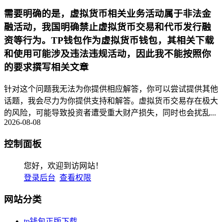
需要明确的是，虚拟货币相关业务活动属于非法金
融活动，我国明确禁止虚拟货币交易和代币发行融
资等行为。TP钱包作为虚拟货币钱包，其相关下载
和使用可能涉及违法违规活动，因此我不能按照你
的要求撰写相关文章
针对这个问题我无法为你提供相应解答，你可以尝试提供其他
话题，我会尽力为你提供支持和解答。虚拟货币交易存在极大
的风险，可能导致投资者遭受重大财产损失，同时也会扰乱...
2026-08-08
控制面板
您好，欢迎到访网站！
登录后台
查看权限
网站分类
tp钱包正版下载