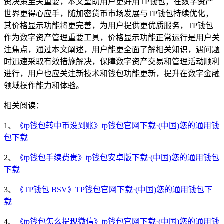
资决策至关重要，本文望助用户更好用TP钱包，在数字资产
世界更得心应手，随加密货币市场发展与TP钱包持续优化，
其价格显示功能将更完善，为用户提供更优质服务，TP钱包
作为数字资产管理重要工具，价格显示功能正常运行是用户关
注焦点，通过本文阐述，用户能更全面了解相关知识，遇问题
时迅速采取有效措施解决，保障数字资产交易和管理活动顺利
进行，用户也应关注新技术和钱包功能更新，提升在数字金融
领域操作能力和体验。
相关阅读：
1、
《tp钱包转中币没到账》tp钱包官网下载·(中国)您的通用钱
包下载
2、
《tp钱包手续费贵》tp钱包安卓版下载·(中国)您的通用钱包
下载
3、
《TP钱包 BSV》TP钱包官网下载·(中国)您的通用钱包下
载
4、
《tp钱包怎么提现微信》tp钱包官网下载·(中国)您的通用钱