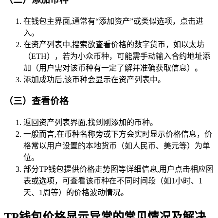
在钱包主界面,通常有“添加资产”或类似选项，点击进
入。
在资产列表中,搜索欲查看价格的数字货币，如以太坊
（ETH），若为小众币种，可能需手动输入合约地址添
加（用户需对该币种有一定了解并准确获取信息）。
添加成功后,该币种会显示在资产列表中。
（三）查看价格
返回资产列表界面,找到刚添加的币种。
一般而言,在币种名称旁或下方会实时显示价格信息，价
格常以用户设置的本地货币（如人民币、美元等）为单
位。
部分TP钱包提供价格走势图等详细信息,用户点击相应图
表或选项，可查看该币种在不同时间段（如1小时、1
天、1周等）的价格波动情况。
TP钱包价格显示异常的常见情况及解决