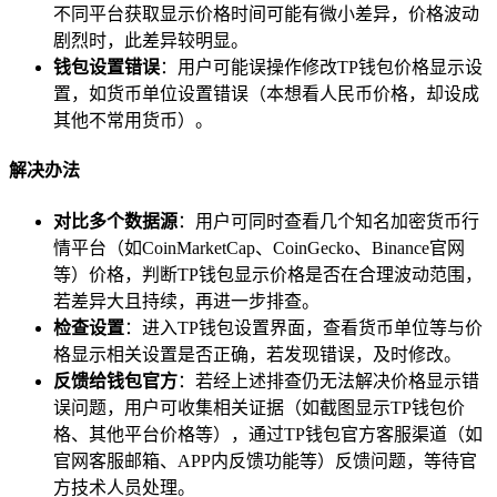
不同平台获取显示价格时间可能有微小差异，价格波动
剧烈时，此差异较明显。
钱包设置错误
：用户可能误操作修改TP钱包价格显示设
置，如货币单位设置错误（本想看人民币价格，却设成
其他不常用货币）。
解决办法
对比多个数据源
：用户可同时查看几个知名加密货币行
情平台（如CoinMarketCap、CoinGecko、Binance官网
等）价格，判断TP钱包显示价格是否在合理波动范围，
若差异大且持续，再进一步排查。
检查设置
：进入TP钱包设置界面，查看货币单位等与价
格显示相关设置是否正确，若发现错误，及时修改。
反馈给钱包官方
：若经上述排查仍无法解决价格显示错
误问题，用户可收集相关证据（如截图显示TP钱包价
格、其他平台价格等），通过TP钱包官方客服渠道（如
官网客服邮箱、APP内反馈功能等）反馈问题，等待官
方技术人员处理。