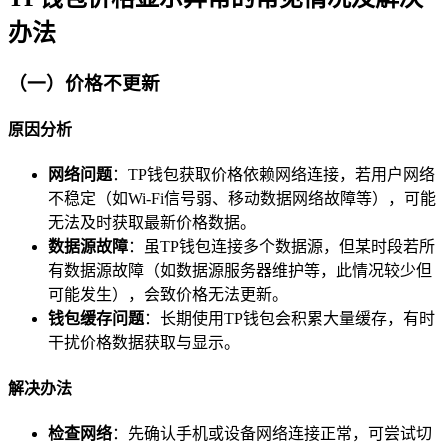
办法
（一）价格不更新
原因分析
网络问题
：TP钱包获取价格依赖网络连接，若用户网络
不稳定（如Wi-Fi信号弱、移动数据网络故障等），可能
无法及时获取最新价格数据。
数据源故障
：虽TP钱包连接多个数据源，但某时段若所
有数据源故障（如数据源服务器维护等，此情况较少但
可能发生），会致价格无法更新。
钱包缓存问题
：长期使用TP钱包会积累大量缓存，有时
干扰价格数据获取与显示。
解决办法
检查网络
：先确认手机或设备网络连接正常，可尝试切