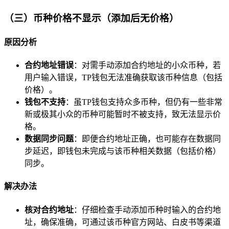
（三）币种价格不显示（添加后无价格）
原因分析
合约地址错误
：对需手动添加合约地址的小众币种，若
用户输入错误，TP钱包无法准确获取该币种信息（包括
价格）。
钱包不支持
：虽TP钱包支持众多币种，但仍有一些非常
新或极其小众的币种可能暂时不被支持，致无法显示价
格。
数据同步问题
：即便合约地址正确，也可能存在数据同
步延迟，即钱包未完成与该币种相关数据（包括价格）
同步。
解决办法
核对合约地址
：仔细检查手动添加币种时输入的合约地
址，确保准确，可通过该币种官方网站、白皮书等渠道