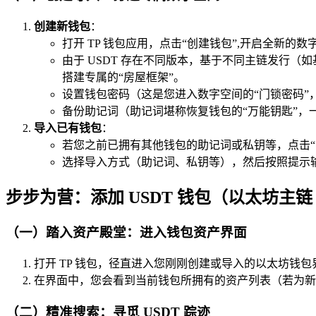
创建新钱包
：
打开 TP 钱包应用，点击“创建钱包”,开启全新的数
由于 USDT 存在不同版本，基于不同主链发行（如基于
搭建专属的“房屋框架”。
设置钱包密码（这是您进入数字空间的“门锁密码”
备份助记词（助记词堪称恢复钱包的“万能钥匙”
导入已有钱包
：
若您之前已拥有其他钱包的助记词或私钥等，点击“导
选择导入方式（助记词、私钥等），然后按照提示输
步步为营：添加 USDT 钱包（以太坊主链 ERC
（一）踏入资产殿堂：进入钱包资产界面
打开 TP 钱包，径直进入您刚刚创建或导入的以太坊钱
在界面中，您会看到当前钱包所拥有的资产列表（若为新
（二）精准搜索：寻觅 USDT 踪迹