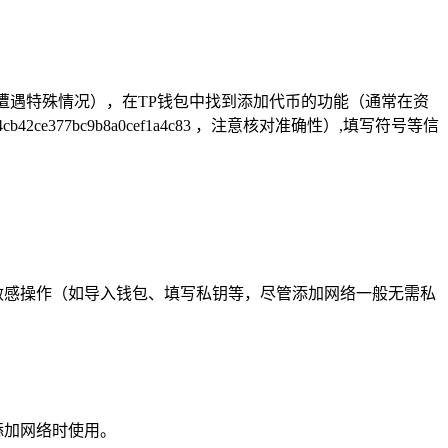
遭遇特殊情况），在TP钱包中找到添加代币的功能（通常在资
2ce377bc9b8a0cef1a4c83 ，注意核对准确性）,填写符号等信
行敏感操作（如导入钱包、填写私钥等，尽管添加网络一般无需私
添加网络时使用。