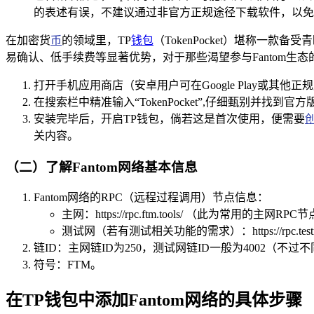
的表述有误，不建议通过非官方正规途径下载软件，以免
在加密货
币
的领域里，TP
钱包
（TokenPocket）堪称一
易确认、低手续费等显著优势，对于那些渴望参与Fantom生
打开手机应用商店（安卓用户可在Google Play或其他正规
在搜索栏中精准输入“TokenPocket”,仔细甄别并找到
安装完毕后，开启TP钱包，倘若这是首次使用，便需要
关内容。
（二）了解Fantom网络基本信息
Fantom网络的RPC（远程过程调用）节点信息：
主网：https://rpc.ftm.tools/ （此为常用的主网RP
测试网（若有测试相关功能的需求）：https://rpc.testnet.f
链ID：主网链ID为250，测试网链ID一般为4002（
符号：FTM。
在TP钱包中添加Fantom网络的具体步骤