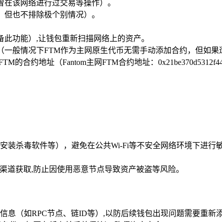
曾在该网络进行过交易等操作）。
，但也不排除极个别情况）。
具备此功能）,让钱包重新扫描网络上的资产。
（一般情况下FTM作为主网原生代币无需手动添加合约，但如果
地址（Fantom主网FTM合约地址：0x21be370d5312f44cb4
安装杀毒软件等），避免在公共Wi-Fi等不安全网络环境下进
区渠道获取,防止因使用恶意节点导致资产被盗等风险。
置信息（如RPC节点、链ID等）,以防后续钱包出现问题需要重新