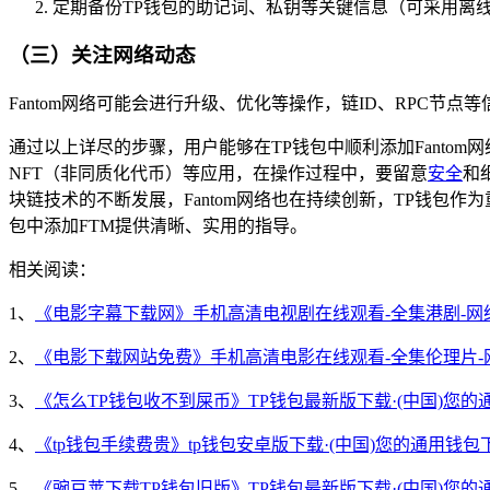
定期备份TP钱包的助记词、私钥等关键信息（可采用离
（三）关注网络动态
Fantom网络可能会进行升级、优化等操作，链ID、RPC节点
通过以上详尽的步骤，用户能够在TP钱包中顺利添加Fantom
NFT（非同质化代币）等应用，在操作过程中，要留意
安全
和
块链技术的不断发展，Fantom网络也在持续创新，TP钱包作
包中添加FTM提供清晰、实用的指导。
相关阅读：
1、
《电影字幕下载网》手机高清电视剧在线观看-全集港剧-网
2、
《电影下载网站免费》手机高清电影在线观看-全集伦理片-
3、
《怎么TP钱包收不到屎币》TP钱包最新版下载·(中国)您的
4、
《tp钱包手续费贵》tp钱包安卓版下载·(中国)您的通用钱包
5、
《豌豆荚下载TP钱包旧版》TP钱包最新版下载·(中国)您的