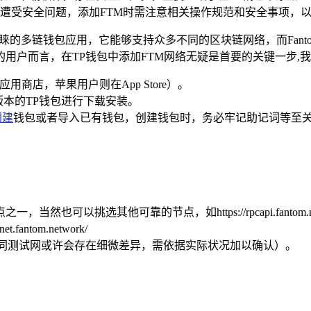
遭受安全问题，添加FTM时需注意相关操作规范和安全事项，
款备受青睐的多链钱包应用，它能够支持众多不同的区块链网络，而Fa
态的用户而言，在TP钱包中添加FTM网络无疑是首要的关键一步
应用商店，苹果用户则在App Store）。
官方版本的TP钱包进行下载安装。
创建
钱包或者导入已有钱包，创建钱包时，务必牢记助记词等至
C节点之一，当然也可以挑选其他可靠的节点，如https://rpcapi.fantom.n
antom.network/
不过不同测试网或许会存在细微差异，需依据实际状况加以确认）。