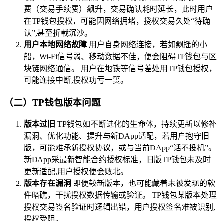
费（交易手续费）飙升，交易确认耗时延长，此时用户
在TP钱包授权，可能因网络拥堵，授权交易久处“待确
认”,甚至折戟沉沙。
用户本地网络故障
用户自身网络连接，若如飘摇的小
船，Wi-Fi信号弱、移动数据不佳，便会阻碍TP钱包与区
块链网络通信。 用户在地铁等信号差处用TP钱包授权，
可能连接中断,授权功亏一篑。
（二）TP钱包版本问题
版本过旧
TP钱包如不断进化的生命体，持续更新以修补
漏洞、优化功能、提升与新DApp适配，若用户抱守旧
版，可能难承新授权协议，或与当前DApp“话不投机”。
新DApp采最新智能合约授权标准，旧版TP钱包未及时
更新适配,用户授权便会败北。
版本存在漏洞
即便较新版本，也可能藏着未被发现的软
件暗礁，干扰授权数据传输或验证。 TP钱包某版本处理
授权交易签名验证时逻辑出错，用户授权签名难被识别,
授权受阻。