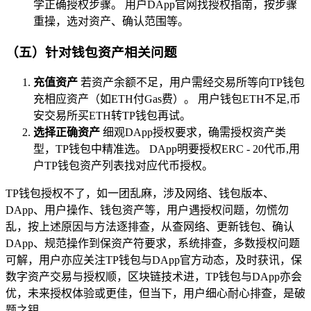
学正确授权步骤。 用户DApp官网找授权指南，按步骤
重操，选对资产、确认范围等。
（五）针对钱包资产相关问题
充值资产
若资产余额不足，用户需经交易所等向TP钱包
充相应资产（如ETH付Gas费）。 用户钱包ETH不足,币
安交易所买ETH转TP钱包再试。
选择正确资产
细观DApp授权要求，确需授权资产类
型，TP钱包中精准选。 DApp明要授权ERC - 20代币,用
户TP钱包资产列表找对应代币授权。
TP钱包授权不了，如一团乱麻，涉及网络、钱包版本、
DApp、用户操作、钱包资产等，用户遇授权问题，勿慌勿
乱，按上述原因与方法逐排查，从查网络、更新钱包、确认
DApp、规范操作到保资产符要求，系统排查，多数授权问题
可解，用户亦应关注TP钱包与DApp官方动态，及时获讯，保
数字资产交易与授权顺，区块链技术进，TP钱包与DApp亦会
优，未来授权体验或更佳，但当下，用户细心耐心排查，是破
题之钥。