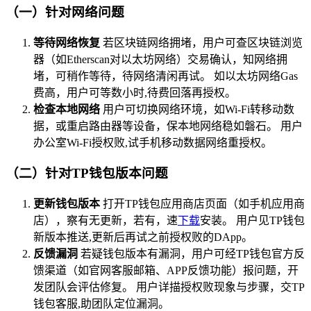
（一）针对网络问题
等待网络恢复
若区块链网络拥堵，用户可查区块链浏览
器（如Etherscan对以太坊网络）交易确认，知网络拥
堵，可稍作等待，待网络清闲再试。 如以太坊网络Gas
费高，用户可等数小时,待费回落再授权。
检查本地网络
用户可切换网络环境，如Wi-Fi转移动数
据，或重启路由器等设备，保本地网络稳如磐石。 用户
办公室Wi-Fi授权败,试手机移动数据网络重授权。
（二）针对TP钱包版本问题
更新钱包版本
打开TP钱包应用商店页面（如手机应用商
店），察有无更新，若有，速
下载
安装。 用户见TP钱包
新版本推送,更新后再试之前授权败的DApp。
反馈漏洞
若疑钱包版本有漏洞，用户可经TP钱包官方反
馈渠道（如官网客服邮箱、APP反馈功能）报问题，开
发团队会评估修复。 用户详描授权败现象与步骤，交TP
钱包客服,助团队定位漏洞。