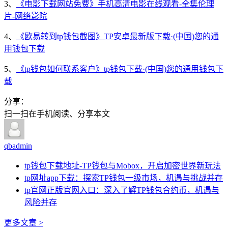
3、
《电影下载网站免费》手机高清电影在线观看-全集伦理
片-网络影院
4、
《欧易转到tp钱包截图》TP安卓最新版下载·(中国)您的通
用钱包下载
5、
《tp钱包如何联系客户》tp钱包下载·(中国)您的通用钱包下
载
分享：
扫一扫在手机阅读、分享本文
qbadmin
tp钱包下载地址-TP钱包与Mobox，开启加密世界新玩法
tp网址app下载：探索TP钱包一级市场，机遇与挑战并存
tp官网正版官网入口：深入了解TP钱包合约币，机遇与
风险并存
更多文章 >