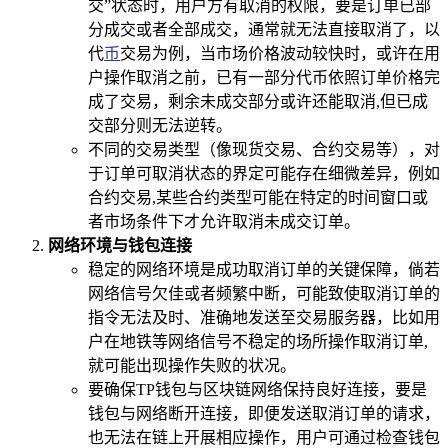
交”状态时，用户方有取消的权限，要是订单已部
分成交或者全部成交，通常就无法直接取消了，以
代
币
交易为例，当市场价格波动较快时，或许在用
户操作取消之前，已有一部分代币依照订单价格完
成了交易，剩余未成交部分或许还能取消,但已成
交部分则无法逆转。
不同的交易类型（像现货交易、合约交易等），对
于订单可取消状态的界定可能存在细微差异，例如
合约交易,某些合约类型可能在特定的时间窗口或
者市场条件下才允许取消未成交订单。
网络环境与钱包连接
稳定的网络环境是成功取消订单的关键保障，倘若
网络信号欠佳或者频繁中断，可能致使取消订单的
指令无法及时、准确地发送至交易服务器，比如用
户在地铁等网络信号不稳定的场所操作取消订单,
就可能出现操作失败的状况。
要确保TP钱包与区块链网络保持良好连接，要是
钱包与网络断开连接，即便发送取消订单的请求，
也无法在链上开展相应操作，用户可通过检查钱包