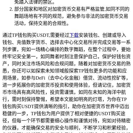
免踏入法律的禁区。
部分国家和地区对加密货币交易有严格监管,如同不同的
舞蹈场地有不同的规范，避免参与非法的加密货币交易
活动，保持交易的合规性。
通过TP钱包购买USDT,需要经过
下载
安装钱包、创建或导入
钱包、充值数字货币、选择去中心化交易所并完成交易等一系
列步骤，宛如一场精心编排的数字舞蹈，在整个过程中，要始
终牢记安全第一，如同舞者时刻注意保护自己，保护好钱包资
产，同时关注市场风险和合规问题，随着对加密货币交易的熟
悉，你还可以如探索未知领域般探索TP钱包更多的功能和应
用场景，如参与DeFi（去中心化金融）借贷、流动性挖矿等，
进一步拓展你的加密货币投资和使用体验，但请记住，加密货
币市场具有高风险性，投资需谨慎，如同在未知的海洋中航
行，需时刻保持警惕，希望本文能如明亮的灯塔，为你在TP
钱包购买USDT提供清晰的指引，助你在加密货币世界中迈出
稳健的一步，TP钱包为用户提供了相对便捷的USDT购买途
径，但每一个环节都需要细心操作和谨慎对待，宛如对待精密
的仪器，才能确保交易的安全与顺利，不断学习和积累经验，