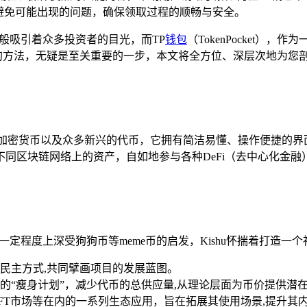
，避免可能出现的问题，确保领取过程的顺畅与安全。
石般吸引着众多投资者的目光，而TP
钱包
（TokenPocket
hu的方法，无疑是至关重要的一步，本文将全方位、深层次地为您
流加密货币以及众多新兴的代币，它拥有简洁易懂、操作便捷的界
同区块链网络上的资产，自如地参与各种DeFi（去中心化金融
一定程度上深受狗狗币等meme币的启发，Kishu怀揣着打造一
民主方式,共同擘画项目的发展蓝图。
的“瘦身计划”，减少代币的总供应量,从理论层面为币价提供潜
FT市场等在内的一系列生态应用，旨在拓展其使用场景,提升其