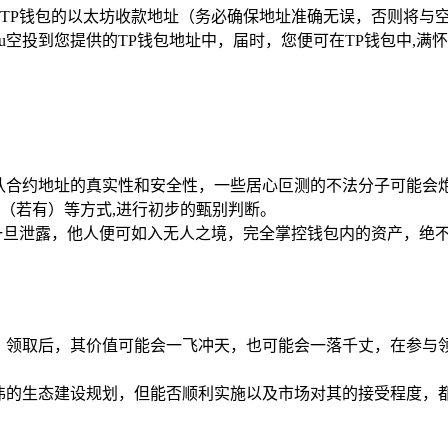
TP钱包的以太坊收款地址（务必确保地址准确无误，否则将与
hu空投到您提供的TP钱包地址中，届时，您便可在TP钱包中,满
确认合约地址的真实性和安全性，一些居心叵测的不法分子可能会炮
（若有）等方式,进行初步的甄别判断。
一旦泄露，他人便可如入无人之境，完全掌控钱包内的资产，绝
剧烈，领取后，其价值可能会一飞冲天，也可能会一落千丈，在参
着宏伟的生态建设规划，但能否顺利实施以及市场对其的接受程度