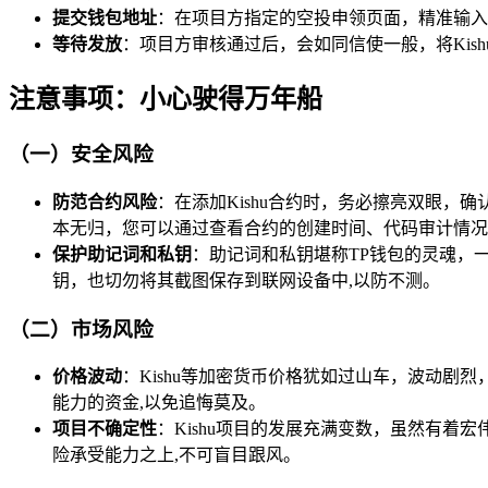
提交钱包地址
：在项目方指定的空投申领页面，精准输入
等待发放
：项目方审核通过后，会如同信使一般，将Kis
注意事项：小心驶得万年船
（一）安全风险
防范合约风险
：在添加Kishu合约时，务必擦亮双眼，
本无归，您可以通过查看合约的创建时间、代码审计情况
保护助记词和私钥
：助记词和私钥堪称TP钱包的灵魂，
钥，也切勿将其截图保存到联网设备中,以防不测。
（二）市场风险
价格波动
：Kishu等加密货币价格犹如过山车，波动
能力的资金,以免追悔莫及。
项目不确定性
：Kishu项目的发展充满变数，虽然有
险承受能力之上,不可盲目跟风。