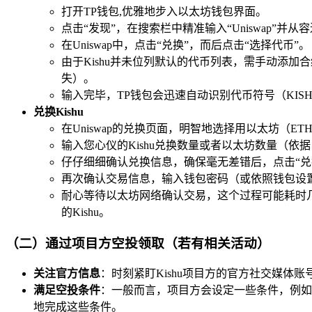
打开TP钱包,优雅地步入以太坊钱包界面。
点击“发现”，在搜索栏中精准输入“Uniswap”并从容进
在Uniswap中，点击“兑换”，而后点击“选择代币”。
由于Kishu并未位列默认的代币列表，需手动添加合
失）。
输入完毕，TP钱包会迅速自动识别代币符号（KISH
兑换Kishu
在Uniswap的兑换页面，明智地选择用以太坊（ETH
输入您心仪的Kishu兑换数量或者以太坊数量（
仔仔细细确认兑换信息，确保毫无差错后，点击“兑换
再次确认交易信息，输入钱包密码（或依照钱包设
耐心等待以太坊网络确认交易，这个过程可能耗时
的Kishu。
（二）通过项目方空投领取（若有相关活动）
关注官方信息
：时刻紧盯Kishu项目方的官方社交媒体账号
满足空投条件
：一般而言，项目方会设定一些条件，例如
地完成这些条件。