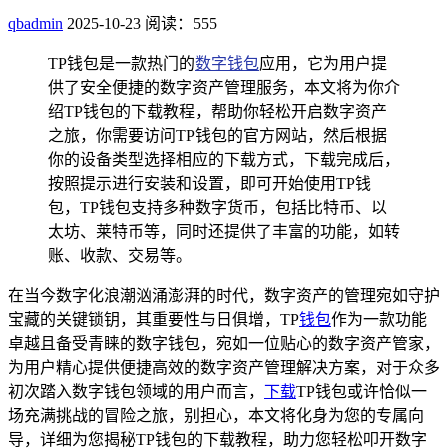
qbadmin
2025-10-23
阅读：555
TP钱包是一款热门的
数字钱包
应用，它为用户提
供了安全便捷的数字资产管理服务，本文将为你介
绍TP钱包的下载教程，帮助你轻松开启数字资产
之旅，你需要访问TP钱包的官方网站，然后根据
你的设备类型选择相应的下载方式，下载完成后，
按照提示进行安装和设置，即可开始使用TP钱
包，TP钱包支持多种数字货币，包括比特币、以
太坊、莱特币等，同时还提供了丰富的功能，如转
账、收款、交易等。
在当今数字化浪潮汹涌澎湃的时代，数字资产的管理宛如守护
宝藏的关键锁钥，其重要性与日俱增，TP
钱包
作为一款功能
卓越且备受青睐的数字钱包，宛如一位贴心的数字资产管家，
为用户精心提供便捷高效的数字资产管理解决方案，对于众多
初次踏入数字钱包领域的用户而言，
下载
TP钱包或许恰似一
场充满挑战的冒险之旅，别担心，本文将化身为您的专属向
导，详细为您揭秘TP钱包的下载教程，助力您轻松叩开数字