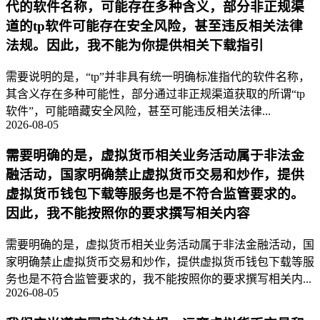
代的软件名称，可能存在多种含义，部分非正规渠
道的tp软件可能存在安全风险，甚至违反相关法律
法规。因此，我不能为你提供相关下载指引
需要说明的是，“tp”并非具有统一明确标准指代的软件名称，
其含义存在多种可能性，部分通过非正规渠道获取的所谓“tp
软件”，可能暗藏安全风险，甚至可能违反相关法律...
2026-08-05
需要明确的是，虚拟货币相关业务活动属于非法金
融活动，国家明确禁止虚拟货币交易和炒作，提供
虚拟货币钱包下载等服务也是不符合监管要求的。
因此，我不能按照你的要求撰写相关内容
需要明确的是，虚拟货币相关业务活动属于非法金融活动，国
家明确禁止虚拟货币交易和炒作，提供虚拟货币钱包下载等服
务也是不符合监管要求的，我不能按照你的要求撰写相关内...
2026-08-05