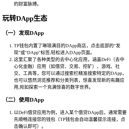
的财富脉搏。
玩转DApp生态
（一）发现DApp
TP钱包内置了琳琅满目的DApp商店，点击底部的“发
现”或“DApp”标签,轻松进入DApp页面。
这里汇聚了各种类型的去中心化应用，涵盖DeFi（去中
心化金融）应用（如借贷、交易、挖矿）、游戏、社
交、工具等，您可以通过搜索栏精准搜索特定的DApp，
也可以悠然浏览推荐和分类列表，惊喜发现新的有趣应
用,宛如探索一个充满惊喜的数字世界。
（二）使用DApp
以DeFi借贷应用为例，进入某个借贷DApp后，通常需要
先顺畅连接您的钱包（TP钱包会自动温馨提示连接，点
击确认即可）。