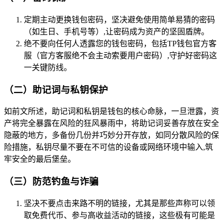
定期主动更换钱包密码，坚决避免使用简单易猜的密码
（如生日、手机号等）,让密码成为资产的坚固盾牌。
绝不要向任何人透露您的钱包密码，包括TP钱包官方客
服（官方客服绝不会主动索要用户密码）,守护好密码这
一关键防线。
（二）助记词与私钥保护
如前文所述，助记词和私钥是钱包的核心命脉，一旦泄露，资
产将完全暴露在风险的狂风暴雨中，将助记词妥善存放在安全
隐蔽的地方，多备份几份并巧妙分开存放，如同分散风险的保
险措施，私钥尽量不要在不可信的设备或网络环境中输入,筑
牢安全的最后堡垒。
（三）防范钓鱼与诈骗
坚决不要点击来路不明的链接，尤其是那些声称可以领
取免费代币、参与高收益活动的链接，这些极有可能是