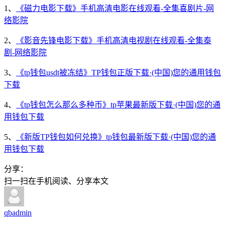
1、
《磁力电影下载》手机高清电影在线观看-全集喜剧片-网
络影院
2、
《影音先锋电影下载》手机高清电视剧在线观看-全集泰
剧-网络影院
3、
《tp钱包usdt被冻结》TP钱包正版下载·(中国)您的通用钱包
下载
4、
《tp钱包怎么那么多种币》tp苹果最新版下载·(中国)您的通
用钱包下载
5、
《新版TP钱包如何兑换》tp钱包最新版下载·(中国)您的通
用钱包下载
分享：
扫一扫在手机阅读、分享本文
qbadmin