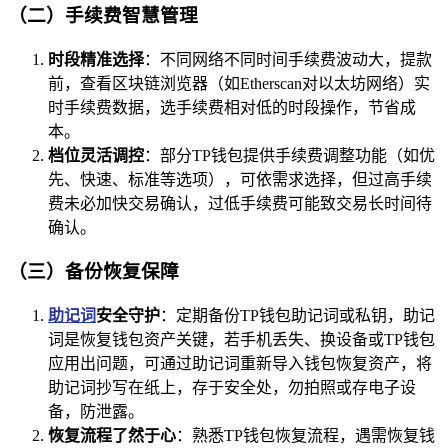
（二）手续费智慧管理
时段精准选择
：不同网络不同时间手续费波动大，提款
前，查看区块链浏览器（如Etherscan对以太坊网络）实
时手续费数据，选手续费相对低的时段操作，节省成
本。
档位灵活调控
：部分TP钱包提供手续费调整功能（如优
先、快速、标准等选项），可依需求选择，但过高手续
费未必加快交易确认，过低手续费可能致交易长时间待
确认。
（三）备份恢复保障
助记词
安全守护
：定期备份TP钱包助记词或私钥，助记
词是恢复钱包资产关键，若手机丢失、换设备或TP钱包
应用出问题，可通过助记词重新导入钱包恢复资产，将
助记词抄写在纸上，存于安全处，勿拍照或存电子设
备，防泄露。
恢复流程了然于心
：熟悉TP钱包恢复流程，遇需恢复钱