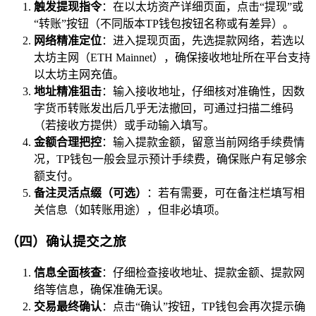
触发提现指令
：在以太坊资产详细页面，点击“提现”或
“转账”按钮（不同版本TP钱包按钮名称或有差异）。
网络精准定位
：进入提现页面，先选提款网络，若选以
太坊主网（ETH Mainnet），确保接收地址所在平台支持
以太坊主网充值。
地址精准狙击
：输入接收地址，仔细核对准确性，因数
字货币转账发出后几乎无法撤回，可通过扫描二维码
（若接收方提供）或手动输入填写。
金额合理把控
：输入提款金额，留意当前网络手续费情
况，TP钱包一般会显示预计手续费，确保账户有足够余
额支付。
备注灵活点缀（可选）
：若有需要，可在备注栏填写相
关信息（如转账用途），但非必填项。
（四）确认提交之旅
信息全面核查
：仔细检查接收地址、提款金额、提款网
络等信息，确保准确无误。
交易最终确认
：点击“确认”按钮，TP钱包会再次提示确