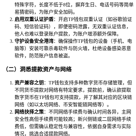
特殊字符，长度不低于8位，摒弃生日、电话号码等简单
易猜密码，为账户安全加码。
启用双重认证护盾
：开启TP钱包双重认证（如谷歌验证
码、短信验证码），即便密码泄露，无双重认证信息，
他人也难以登录账户提款，为账户增添额外保障。
守护设备安全港湾
：确保操作TP钱包的设备（手机、电
脑等）安装可靠杀毒软件与防火墙，杜绝设备感染恶意
软件，防范账户信息被盗。
（二）洞悉提款资产与网络
资产兼容之钥
：TP钱包支持多种数字货币存储管理，但
不同货币提款对网络有特定要求，提款前，确认欲提取
数字货币在TP钱包可支持提款，并了解其对应的区块链
网络（如以太坊网络、币安智能链网络等）。
网络抉择之策
：不同网络手续费与确认时间各异，主网
安全性高但手续费可能较高；新兴侧链或二层网络手续
费低，但需确认稳定性与兼容性，依据自身需求与实际
情况，挑选合适提款网络。