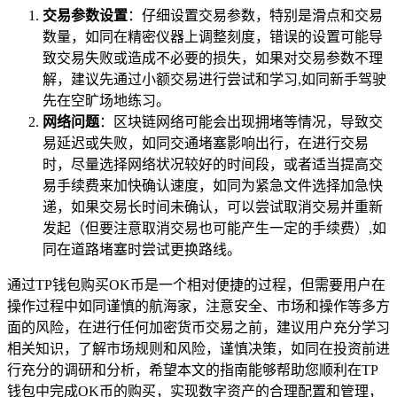
交易参数设置
：仔细设置交易参数，特别是滑点和交易
数量，如同在精密仪器上调整刻度，错误的设置可能导
致交易失败或造成不必要的损失，如果对交易参数不理
解，建议先通过小额交易进行尝试和学习,如同新手驾驶
先在空旷场地练习。
网络问题
：区块链网络可能会出现拥堵等情况，导致交
易延迟或失败，如同交通堵塞影响出行，在进行交易
时，尽量选择网络状况较好的时间段，或者适当提高交
易手续费来加快确认速度，如同为紧急文件选择加急快
递，如果交易长时间未确认，可以尝试取消交易并重新
发起（但要注意取消交易也可能产生一定的手续费）,如
同在道路堵塞时尝试更换路线。
通过TP钱包购买OK币是一个相对便捷的过程，但需要用户在
操作过程中如同谨慎的航海家，注意安全、市场和操作等多方
面的风险，在进行任何加密货币交易之前，建议用户充分学习
相关知识，了解市场规则和风险，谨慎决策，如同在投资前进
行充分的调研和分析，希望本文的指南能够帮助您顺利在TP
钱包中完成OK币的购买，实现数字资产的合理配置和管理，