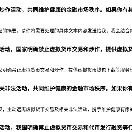
炒作活动，共同维护健康的金融市场秩序。如果你有
摘要，请你将需要处理的具体文本内容发送给我，我会结合内容为你
活动，国家明确禁止虚拟货币交易和炒作，提供虚拟
明确禁止虚拟货币交易和炒作，提供虚拟货币钱包下载等服务也是
关非法活动，共同维护健康的金融市场秩序。如果你
，主动远离虚拟货币交易及相关非法活动，携手维护健康有序的金
活动，我国明确禁止虚拟货币交易和代币发行融资等行