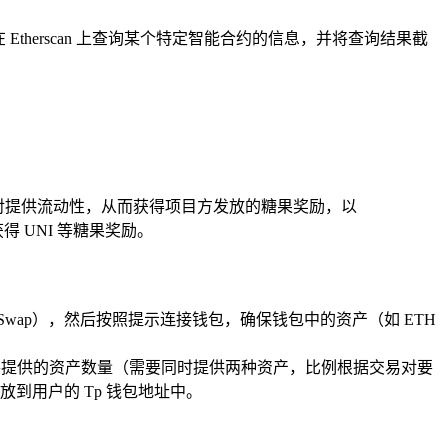
Etherscan 上查询某个特定智能合约的信息，并将查询结果截
交易对提供流动性，从而获得项目方发放的糖果奖励，以
 UNI 等糖果奖励。
SushiSwap），然后按照提示连接钱包，确保钱包中的资产（如 ETH
输入要提供的资产数量（需要同时提供两种资产，比例根据交易对要
到用户的 Tp 钱包地址中。