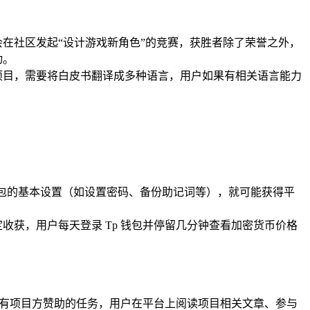
在社区发起“设计游戏新角色”的竞赛，获胜者除了荣誉之外，
动。
项目，需要将白皮书翻译成多种语言，用户如果有相关语言能力
钱包的基本设置（如设置密码、备份助记词等），就可能获得平
获，用户每天登录 Tp 钱包并停留几分钟查看加密货币价格
有时会有项目方赞助的任务，用户在平台上阅读项目相关文章、参与