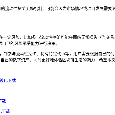
i 项目的流动性挖矿奖励机制，可能会因为市场情况或项目发展需
存在一定风险，比如参与流动性挖矿可能会面临无常损失（当交易
据自己的风险承受能力进行决策。
务，到参与流动性挖矿、持有特定代币等，用户需要根据自己的
累自己的数字资产，同时更好地体验区块链生态的魅力，希望本文
用钱包下载
下载
包下载