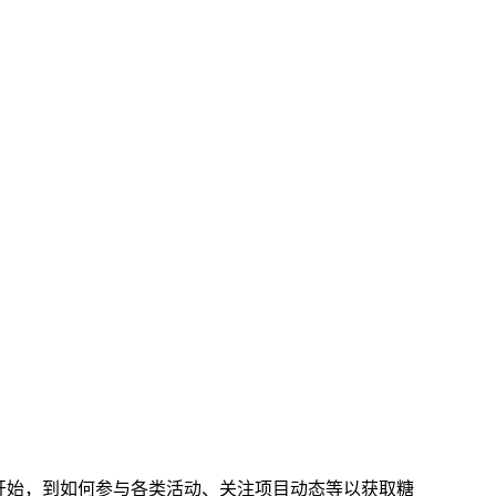
钱包开始，到如何参与各类活动、关注项目动态等以获取糖