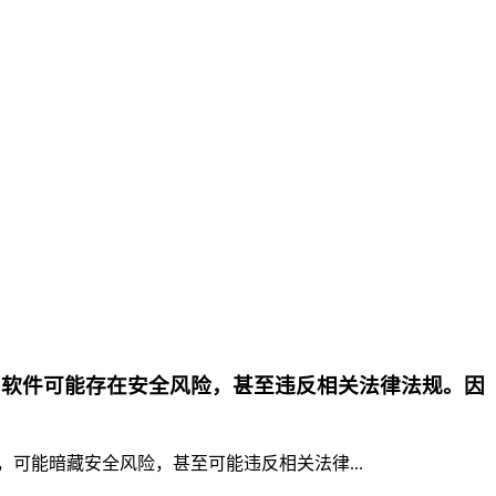
p软件可能存在安全风险，甚至违反相关法律法规。因
，可能暗藏安全风险，甚至可能违反相关法律...