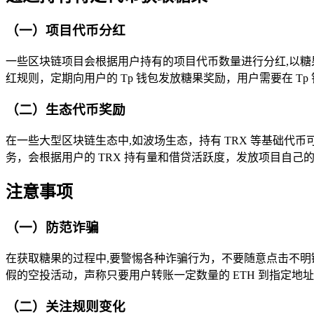
（一）项目代币分红
一些区块链项目会根据用户持有的项目代币数量进行分红,以糖
红规则，定期向用户的 Tp 钱包发放糖果奖励，用户需要在 T
（二）生态代币奖励
在一些大型区块链生态中,如波场生态，持有 TRX 等基础代
务，会根据用户的 TRX 持有量和借贷活跃度，发放项目自己的
注意事项
（一）防范诈骗
在获取糖果的过程中,要警惕各种诈骗行为，不要随意点击不明
假的空投活动，声称只要用户转账一定数量的 ETH 到指定
（二）关注规则变化