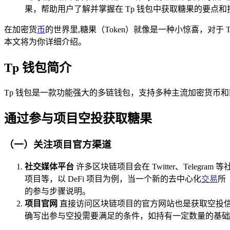
果，帮助用户了解并掌握在 Tp 钱包中获取糖果的要点
在加密货
币
的世界里,糖果（Token）就像是一种小惊喜，对于 
本文将为你详细介绍。
Tp 钱包简介
Tp 钱包是一款功能强大的多链钱包，支持多种主流加密货币
通过参与项目空投获取糖果
（一）关注项目官方渠道
社交媒体平台
许多区块链项目会在 Twitter、Tele
项目等，以 DeFi 项目为例，当一个新的去中心化
交易
所
的参与步骤说明。
项目官网
直接访问区块链项目的官方网站也是获取空投信息
确写出参与空投需要满足的条件，如持有一定数量的基础代