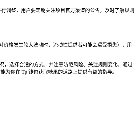
要进行调整，用户要定期关注项目官方渠道的公告，及时了解规则
对价格发生较大波动时，流动性提供者可能会遭受损失），用
情况，选择合适的方式，并注意防范风险、关注规则变化，通过
能为你在 Tp 钱包获取糖果的道路上提供有益的指导。