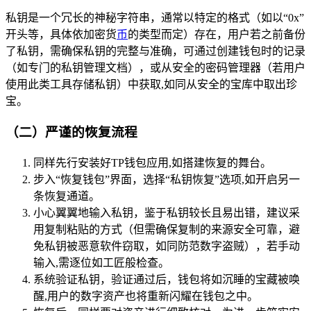
私钥是一个冗长的神秘字符串，通常以特定的格式（如以“0x”
开头等，具体依加密货
币
的类型而定）存在，用户若之前备份
了私钥，需确保私钥的完整与准确，可通过创建钱包时的记录
（如专门的私钥管理文档），或从安全的密码管理器（若用户
使用此类工具存储私钥）中获取,如同从安全的宝库中取出珍
宝。
（二）严谨的恢复流程
同样先行安装好TP钱包应用,如搭建恢复的舞台。
步入“恢复钱包”界面，选择“私钥恢复”选项,如开启另一
条恢复通道。
小心翼翼地输入私钥，鉴于私钥较长且易出错，建议采
用复制粘贴的方式（但需确保复制的来源安全可靠，避
免私钥被恶意软件窃取，如同防范数字盗贼），若手动
输入,需逐位如工匠般检查。
系统验证私钥，验证通过后，钱包将如沉睡的宝藏被唤
醒,用户的数字资产也将重新闪耀在钱包之中。