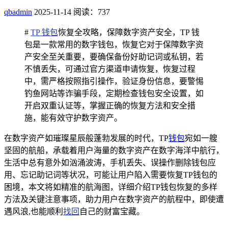
qbadmin
2025-11-14
阅读：737
#
TP 钱包
恢复全攻略，保障数字资产安全，TP 钱
包是一款常用的数字钱包，恢复它对于保障数字资
产安全至关重要，要确保备份好助记词或私钥，若
不慎丢失，可通过官方渠道申请恢复，恢复过程
中，需严格按照指引操作，验证身份信息，要警惕
钓鱼网站等诈骗手段，定期检查钱包安全设置，如
开启双重认证等，掌握正确的恢复方法和安全措
施，能有效守护数字资产。
在数字资产如璀璨星辰般蓬勃发展的时代，TP
钱包
宛如一艘
坚固的航船，承载着用户海量的数字资产在数字海洋中航行，
生活中总有意外如汹涌波涛，手机丢失、误操作删除钱包应
用、忘记助记词等状况，可能让用户陷入需要恢复TP钱包的
困境，本文将如精准的航海图，详细介绍TP钱包恢复的多样
方法及关键注意事项，助力用户在数字资产的航程中，即使遭
遇风浪,也能顺利
找回
自己的财富宝藏。