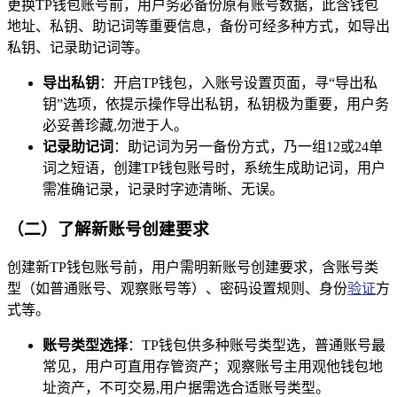
更换TP钱包账号前，用户务必备份原有账号数据，此含钱包
地址、私钥、助记词等重要信息，备份可经多种方式，如导出
私钥、记录助记词等。
导出私钥
：开启TP钱包，入账号设置页面，寻“导出私
钥”选项，依提示操作导出私钥，私钥极为重要，用户务
必妥善珍藏,勿泄于人。
记录助记词
：助记词为另一备份方式，乃一组12或24单
词之短语，创建TP钱包账号时，系统生成助记词，用户
需准确记录，记录时字迹清晰、无误。
（二）了解新账号创建要求
创建新TP钱包账号前，用户需明新账号创建要求，含账号类
型（如普通账号、观察账号等）、密码设置规则、身份
验证
方
式等。
账号类型选择
：TP钱包供多种账号类型选，普通账号最
常见，用户可直用存管资产；观察账号主用观他钱包地
址资产，不可交易,用户据需选合适账号类型。