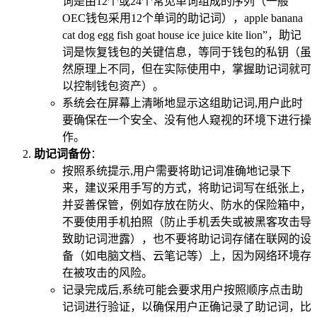
词是由12个或24个常见单词组成的序列（一般
OEC钱包采用12个单词的助记词），apple banana
cat dog egg fish goat house ice juice kite lion”，助记
词是恢复钱包的关键信息，等同于钱包的私钥（虽
然原理上不同，但在实际使用中，掌握助记词就可
以控制钱包资产）。
系统会在屏幕上清晰地显示这组助记词,用户此时
要确保在一个安全、没有他人窥视的环境下进行操
作。
助记词备份
：
按照系统提示,用户需要将助记词准确地记录下
来，建议采用手写的方式，将助记词写在纸张上，
并妥善保管，例如存放在防火、防水的保险箱中，
不要使用手机拍照（防止手机丢失或被黑客攻击导
致助记词泄露），也不要将助记词存储在联网的设
备（如电脑文档、云笔记等）上，因为网络环境存
在被攻击的风险。
记录完成后,系统可能会要求用户按照顺序点击助
记词进行验证，以确保用户正确记录了助记词，比