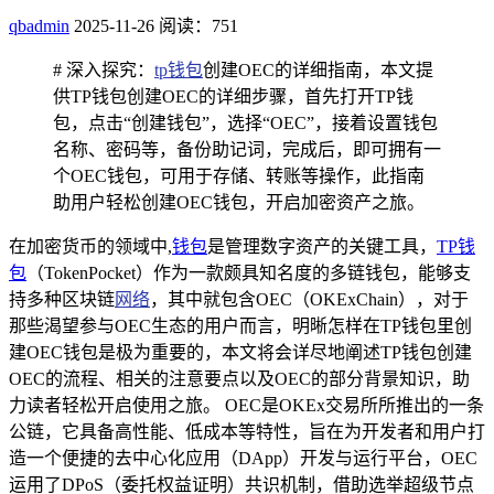
qbadmin
2025-11-26
阅读：751
# 深入探究：
tp钱包
创建OEC的详细指南，本文提
供TP钱包创建OEC的详细步骤，首先打开TP钱
包，点击“创建钱包”，选择“OEC”，接着设置钱包
名称、密码等，备份助记词，完成后，即可拥有一
个OEC钱包，可用于存储、转账等操作，此指南
助用户轻松创建OEC钱包，开启加密资产之旅。
在加密货币的领域中,
钱包
是管理数字资产的关键工具，
TP钱
包
（TokenPocket）作为一款颇具知名度的多链钱包，能够支
持多种区块链
网络
，其中就包含OEC（OKExChain），对于
那些渴望参与OEC生态的用户而言，明晰怎样在TP钱包里创
建OEC钱包是极为重要的，本文将会详尽地阐述TP钱包创建
OEC的流程、相关的注意要点以及OEC的部分背景知识，助
力读者轻松开启使用之旅。 OEC是OKEx交易所所推出的一条
公链，它具备高性能、低成本等特性，旨在为开发者和用户打
造一个便捷的去中心化应用（DApp）开发与运行平台，OEC
运用了DPoS（委托权益证明）共识机制，借助选举超级节点