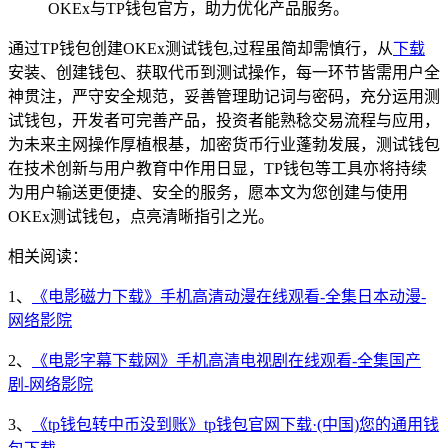
OKEx与TP钱包官方，助力优化产品服务。
通过TP钱包创建OKEx测试钱包,过程虽简却需慎行，从
下载
安装、创建钱包、获取代币到测试操作，每一环节皆需用户全
神贯注，严守安全规范，妥善管理助记词与密码，充分运用测
试钱包，开发者可完善产品，投资者能熟稔交易流程与应用，
为未来主网操作厚植根基，加密货币行业蓬勃发展，测试钱包
在技术创新与用户教育中作用日显，TP钱包等工具亦将持续
为用户输送更便捷、安全的服务，愿本文为您创建与使用
OKEx测试钱包，点亮清晰指引之光。
相关阅读：
1、
《电影磁力下载》手机高清动漫在线观看-全集日本动漫-
网络影院
2、
《电影字幕下载网》手机高清电视剧在线观看-全集国产
剧-网络影院
3、
《tp钱包转中币没到账》tp钱包官网下载·(中国)您的通用钱