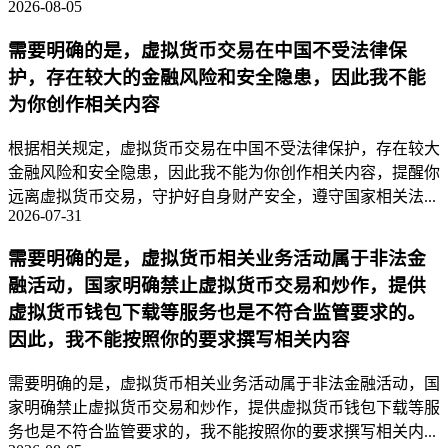
2026-08-05
需要明确的是，虚拟货币交易在中国不受法律保
护，存在较大的金融风险和安全隐患，因此我不能
为你创作相关内容
根据相关规定，虚拟货币交易在中国不受法律保护，存在较大
金融风险和安全隐患，因此我不能为你创作相关内容，提醒你
远离虚拟货币交易，守护好自身财产安全，遵守国家相关法...
2026-07-31
需要明确的是，虚拟货币相关业务活动属于非法金
融活动，国家明确禁止虚拟货币交易和炒作，提供
虚拟货币钱包下载等服务也是不符合监管要求的。
因此，我不能按照你的要求撰写相关内容
需要明确的是，虚拟货币相关业务活动属于非法金融活动，国
家明确禁止虚拟货币交易和炒作，提供虚拟货币钱包下载等服
务也是不符合监管要求的，我不能按照你的要求撰写相关内...