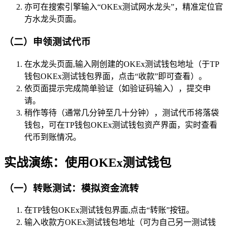
亦可在搜索引擎输入“OKEx测试网水龙头”，精准定位官
方水龙头页面。
（二）申领测试代币
在水龙头页面,输入刚创建的OKEx测试钱包地址（于TP
钱包OKEx测试钱包界面，点击“收款”即可查看）。
依页面提示完成简单验证（如验证码输入），提交申
请。
稍作等待（通常几分钟至几十分钟），测试代币将落袋
钱包，可在TP钱包OKEx测试钱包资产界面，实时查看
代币到账情况。
实战演练：使用OKEx测试钱包
（一）转账测试：模拟资金流转
在TP钱包OKEx测试钱包界面,点击“转账”按钮。
输入收款方OKEx测试钱包地址（可为自己另一测试钱