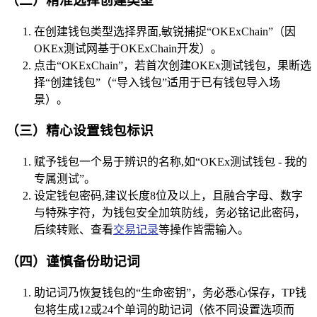
（二）精准选择创建类型
在创建钱包类型选择界面,敏锐捕捉“OKExChain”（因
OKEx测试网基于OKExChain开发）。
点击“OKExChain”，若首次创建OKEx测试钱包，果断选
择“创建钱包”（“导入钱包”适用于已有钱包导入场
景）。
（三）精心设置钱包标识
赋予钱包一个易于辨识的名称,如“OKEx测试钱包 - 我的
专属测试”。
设定钱包密码,建议长度8位及以上，且融合字母、数字
与特殊字符，为钱包安全加筑防线，务必铭记此密码，
后续转账、查看
交易记录
等操作皆需输入。
（四）谨慎备份助记词
助记词乃恢复钱包的“生命密钥”，务必悉心保存，TP钱
包将生成12或24个单词的助记词（依不同设置选项而