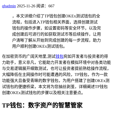
qbadmin
2025-11-26
阅读：667
，本文详细介绍了TP钱包创建OKEx测试钱包的全
流程，包括进入TP钱包相关界面，选择创建测试
钱包的操作步骤，如设置密码等安全环节，以及完
成创建后可进行的如获取测试币等后续操作，让用
户清晰了解从开始到完成创建的每一步流程，助力
用户顺利创建OKEx测试钱包。
在加密货币的广阔天地里,测试
钱包
宛如开发者与投资者的得
力助手，意义非凡，它能助力开发者在模拟环境中对各类功能
与交易逻辑展开细致测试，也可让投资者提前熟稔操作流程，
大幅降低在主网操作时可能遭遇的风险，TP钱包，作为一款
功能强大且备受青睐的数字钱包，为用户搭建了创建OKEx测
试钱包的便捷桥梁，本文将为您抽丝剥茧，详细阐述TP钱包
创建OKEx测试钱包的步骤以及相关注意要点。
TP钱包：数字资产的智慧管家