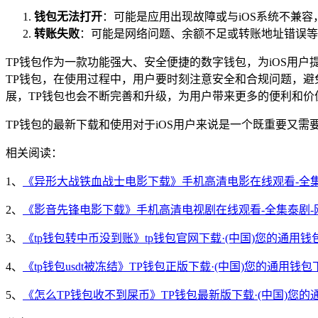
钱包无法打开
：可能是应用出现故障或与iOS系统不兼
转账失败
：可能是网络问题、余额不足或转账地址错误等
TP钱包作为一款功能强大、安全便捷的数字钱包，为iOS用户
TP钱包，在使用过程中，用户要时刻注意安全和合规问题，
展，TP钱包也会不断完善和升级，为用户带来更多的便利和价
TP钱包的最新下载和使用对于iOS用户来说是一个既重要又
相关阅读：
1、
《异形大战铁血战士电影下载》手机高清电影在线观看-全集
2、
《影音先锋电影下载》手机高清电视剧在线观看-全集泰剧-
3、
《tp钱包转中币没到账》tp钱包官网下载·(中国)您的通用钱
4、
《tp钱包usdt被冻结》TP钱包正版下载·(中国)您的通用钱包
5、
《怎么TP钱包收不到屎币》TP钱包最新版下载·(中国)您的