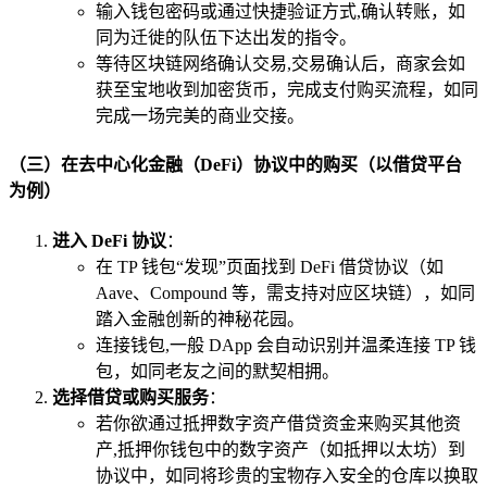
输入钱包密码或通过快捷验证方式,确认转账，如
同为迁徙的队伍下达出发的指令。
等待区块链网络确认交易,交易确认后，商家会如
获至宝地收到加密货币，完成支付购买流程，如同
完成一场完美的商业交接。
（三）在去中心化金融（DeFi）协议中的购买（以借贷平台
为例）
进入 DeFi 协议
：
在 TP 钱包“发现”页面找到 DeFi 借贷协议（如
Aave、Compound 等，需支持对应区块链），如同
踏入金融创新的神秘花园。
连接钱包,一般 DApp 会自动识别并温柔连接 TP 钱
包，如同老友之间的默契相拥。
选择借贷或购买服务
：
若你欲通过抵押数字资产借贷资金来购买其他资
产,抵押你钱包中的数字资产（如抵押以太坊）到
协议中，如同将珍贵的宝物存入安全的仓库以换取