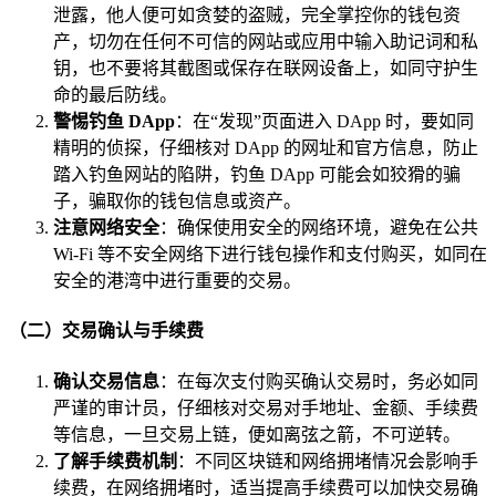
泄露，他人便可如贪婪的盗贼，完全掌控你的钱包资
产，切勿在任何不可信的网站或应用中输入助记词和私
钥，也不要将其截图或保存在联网设备上，如同守护生
命的最后防线。
警惕钓鱼 DApp
：在“发现”页面进入 DApp 时，要如同
精明的侦探，仔细核对 DApp 的网址和官方信息，防止
踏入钓鱼网站的陷阱，钓鱼 DApp 可能会如狡猾的骗
子，骗取你的钱包信息或资产。
注意网络安全
：确保使用安全的网络环境，避免在公共
Wi-Fi 等不安全网络下进行钱包操作和支付购买，如同在
安全的港湾中进行重要的交易。
（二）交易确认与手续费
确认交易信息
：在每次支付购买确认交易时，务必如同
严谨的审计员，仔细核对交易对手地址、金额、手续费
等信息，一旦交易上链，便如离弦之箭，不可逆转。
了解手续费机制
：不同区块链和网络拥堵情况会影响手
续费，在网络拥堵时，适当提高手续费可以加快交易确