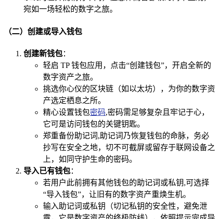
宛如一场轻松的数字之旅。
（二）创建或导入钱包
创建新钱包
：
轻启 TP 钱包应用，点击“创建钱包”，开启全新的
数字资产之旅。
挑选你心仪的区块链（如以太坊），为你的数字资
产选定栖息之所。
精心设置钱包
密码
,密码需足够复杂且牢记于心，
它可是访问钱包的关键钥匙。
郑重备份助记词,助记词乃恢复钱包的命脉，务必
抄写在安全之地，切不可截屏或留存于联网设备之
上，如同守护生命的密码。
导入已有钱包
：
若用户此前拥有其他钱包的助记词或私钥,可选择
“导入钱包”，让旧有的数字资产重焕生机。
输入助记词或私钥（切记私钥的安全性，避免泄
露，它是数字资产的终极防线），依照提示完成导