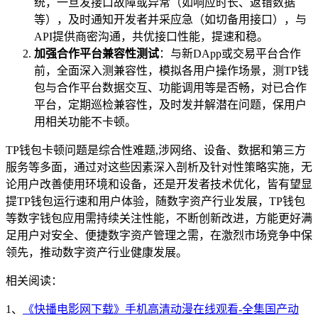
统，一旦发接口故障或异常（如响应时长、返错数据
等），及时通知开发者并采应急（如切备用接口），与
API提供商密沟通，共优接口性能，提速和稳。
加强合作平台兼容性测试
：与新DApp或交易平台合作
前，全面深入测兼容性，模拟各用户操作场景，测TP钱
包与合作平台数据交互、功能调用等是否畅，对已合作
平台，定期巡检兼容性，及时发并解潜在问题，保用户
用相关功能不卡顿。
TP钱包卡顿问题是综合性难题,涉网络、设备、数据和第三方
服务等多面，通过对这些因素深入剖析及针对性策略实施，无
论用户改善使用环境和设备，还是开发者技术优化，皆有望显
提TP钱包运行速和用户体验，随数字资产行业发展，TP钱包
等数字钱包应用需持续关注性能，不断创新改进，方能更好满
足用户对安全、便捷数字资产管理之需，在激烈市场竞争中保
领先，推动数字资产行业健康发展。
相关阅读：
1、
《快播电影网下载》手机高清动漫在线观看-全集国产动