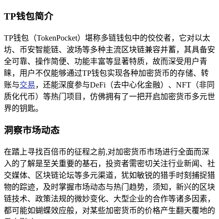
TP钱包简介
TP钱包（TokenPocket）堪称多链钱包中的佼佼者，它对以太
坊、币安智能链、波场等多种主流区块链兼容并蓄，其具备安
全可靠、操作简便、功能丰富等显著特质，故而深受用户青
睐，用户不仅能够通过TP钱包实现各种加密货币的存储、转
账与
交易
，还能深度参与DeFi（去中心化金融）、NFT（非同
质化代币）等热门项目，仿佛拥有了一把开启加密货币多元世
界的钥匙。
洞察市场动态
在踏上寻找百倍币的征程之前,对加密货币市场进行全面而深
入的了解是至关重要的基石，投资者需密切关注行业新闻、社
交媒体、区块链论坛等多元渠道，犹如敏锐的猎手时刻捕捉猎
物的踪迹，及时掌握市场动态与热门趋势，须知，新兴的区块
链技术、政策法规的微妙变化、大型企业的合作等诸多因素，
都可能如蝴蝶效应般，对某些加密货币的价格产生翻天覆地的