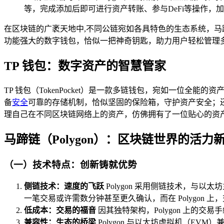
等，完成添加后即可进行资产转账、参与DeFi等操作
在区块链的广袤天地中,不同公链宛如各具特色的生态系统，马蹄
功能强大的数字钱包，恰似一把神奇钥匙，助力用户轻松管理多
TP 钱包：数字资产的智慧管家
TP 钱包（TokenPocket）是一款多链钱包，宛如一位全
备
安全
可靠的存储机制，恰似坚固的保险箱，守护资产安全；还
理自己在不同区块链网络上的资产，仿佛拥有了一位贴心的资
马蹄链（Polygon）：区块链世界的活力
（一）技术特点：创新铸就优势
侧链技术：速度的飞跃
Polygon 采用侧链技术，与
一笔交易或许需数分钟甚至更久确认，而在 Polygon
低成本：交易的福音
因其独特架构，Polygon 上的
兼容性：生态的桥梁
Polygon 与以太坊虚拟机（EV