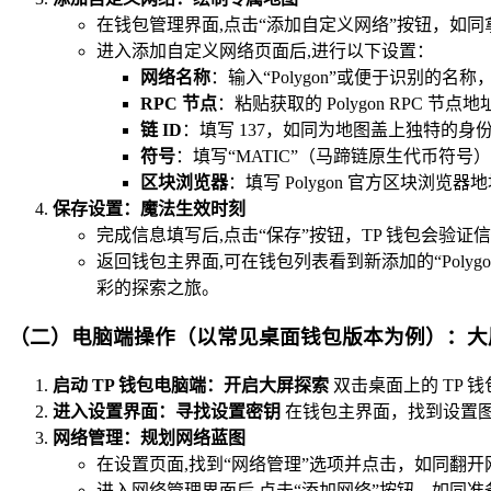
在钱包管理界面,点击“添加自定义网络”按钮，如
进入添加自定义网络页面后,进行以下设置：
网络名称
：输入“Polygon”或便于识别的
RPC 节点
：粘贴获取的 Polygon RPC 节点地址（如
链 ID
：填写 137，如同为地图盖上独特的身
符号
：填写“MATIC”（马蹄链原生代币符
区块浏览器
：填写 Polygon 官方区块浏览器地址
保存设置：魔法生效时刻
完成信息填写后,点击“保存”按钮，TP 钱包会验
返回钱包主界面,可在钱包列表看到新添加的“Poly
彩的探索之旅。
（二）电脑端操作（以常见桌面钱包版本为例）：大
启动 TP 钱包电脑端：开启大屏探索
双击桌面上的 TP
进入设置界面：寻找设置密钥
在钱包主界面，找到设置
网络管理：规划网络蓝图
在设置页面,找到“网络管理”选项并点击，如同翻
进入网络管理界面后,点击“添加网络”按钮，如同