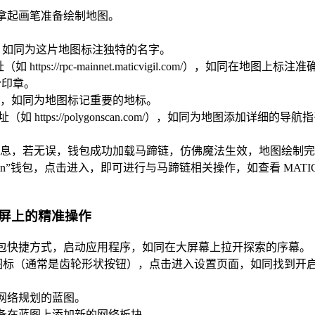
同拿起画笔准备绘制地图。
名称，如同为这片地图标注独特的名字。
 https://rpc-mainnet.maticvigil.com/），如同在地图上标
份印章。
号），如同为地图标记重要的地标。
（如 https://polygonscan.com/），如同为地图添加详细的导航
证信息，若无误，钱包成功加载马蹄链，仿佛魔法生效，地图绘制
gon”钱包，点击进入，即可进行与马蹄链相关操作，如查看 MATI
屏上的精准操作
 钱包快捷方式，启动应用程序，如同在大屏幕上拉开探索的序幕。
图标（通常是齿轮形状按钮），点击进入设置页面，如同找到开
开网络规划的蓝图。
准备在蓝图上添加新的网络板块。