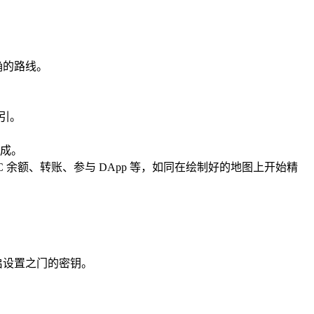
注准确的路线。
指引。
完成。
C 余额、转账、参与 DApp 等，如同在绘制好的地图上开始精
启设置之门的密钥。