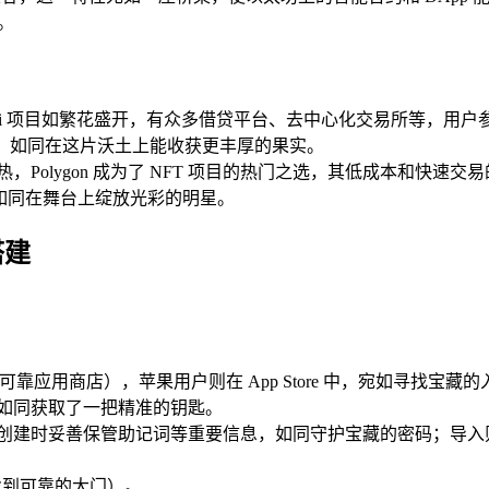
。
上，DeFi 项目如繁花盛开，有众多借贷平台、去中心化交易所等
引力，如同在这片沃土上能收获更丰厚的果实。
热，Polygon 成为了 NFT 项目的热门之选，其低成本和快速交
，如同在舞台上绽放光彩的明星。
搭建
其他可靠应用商店），苹果用户则在 App Store 中，宛如寻找宝藏
如同获取了一把精准的钥匙。
，创建时妥善保管助记词等重要信息，如同守护宝藏的密码；导入
找到可靠的大门）。