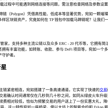
，加载过程中可能遇到网络连接等问题，需注意检查网络及参数设
链（Polygon）凭借高性能、低成本等显著优势，宛如一颗璀
样区块链资产，究竟如何在 TP 钱包中加载马蹄链呢？让我们
能的资产管家，支持多种主流公链以及众多 ERC - 20 代币等，
拥有丰富功能，如转账、收款、参与 DeFi 项目等，宛如一
产守护者。
新星
以太坊主链紧密相连，宛如搭建了一条高速通道，它实现了快速的
交易
 上，交易确认时间通常仅在几秒到几十秒之间，如同从绿皮火车升
交易手续费相对较低，恰似为频繁交易的用户送上了一份实惠大礼，
M）兼容，这一特性宛如一座桥梁，使以太坊上的智能合约和 DApp 能