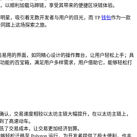
置，以顺利加载马蹄链，享受其带来的便捷区块链体验。
璨明星，吸引着无数开发者与用户的目光，而 TP
钱包
作为一款
一同踏上这场探索之旅。
它拥有简洁易用的界面，如同精心设计的操作舞台，让用户轻松上手；具
个多功能的百宝箱，满足用户多样需求，用户借助它，能够轻松打
确认，交易速度相较以太坊主链大幅提升，在以太坊主链上，
级到了高速动车。
降低了交易成本，让交易更加经济划算。
够轻松迁移至 Polygon 运行，为开发者提供了极大便利，也丰