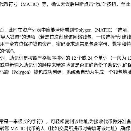
，如代币符号（MATIC）等，确认无误后果断点击“添加”按钮，至此，
面，此时在资产列表中应能清晰看到“Polygon（MATIC）”选项，点
包”或“导入钱包”的选项（若是首次创建该网络钱包，一般选择“创建
于全方位保护钱包资产，密码要求通常是包含字母、数字和特殊字
的“锁”。
，助记词是按照严格顺序排列的 12 个或 24 个单词（一般为
或重新输入助记词的顺序来精准验证是否正确备份了助记词,确
（Polygon）钱包成功创建，系统会自动为生成一个钱包地址，该地
址（通常是一串很长的字符），可轻松复制该地址,为接收代币做好准
账 MATIC 代币的人（比如交易所提币时需填写该地址）,确