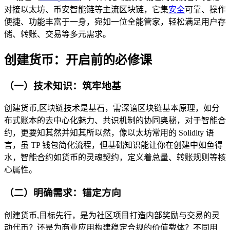
对接以太坊、币安智能链等主流区块链，它集
安全
可靠、操作
便捷、功能丰富于一身，宛如一位全能管家，轻松满足用户存
储、转账、交易等多元需求。
创建货币：开启前的必修课
（一）技术知识：筑牢地基
创建货币,区块链技术是基石，需深谙区块链基本原理，如分
布式账本的去中心化魅力、共识机制的协同奥秘，对于智能合
约，更要知其然并知其所以然，像以太坊常用的 Solidity 语
言，虽 TP 钱包简化流程，但基础知识能让你在创建中如鱼得
水，智能合约如货币的灵魂契约，定义着总量、转账规则等核
心属性。
（二）明确需求：锚定方向
创建货币,目标先行，是为社区项目打造内部奖励与交易的灵
动代币？还是为商业应用构建稳定合规的价值载体？不同用