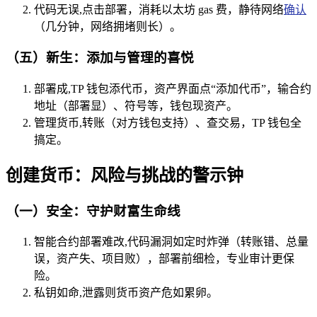
代码无误,点击部署，消耗以太坊 gas 费，静待网络
确认
（几分钟，网络拥堵则长）。
（五）新生：添加与管理的喜悦
部署成,TP 钱包添代币，资产界面点“添加代币”，输合约
地址（部署显）、符号等，钱包现资产。
管理货币,转账（对方钱包支持）、查交易，TP 钱包全
搞定。
创建货币：风险与挑战的警示钟
（一）安全：守护财富生命线
智能合约部署难改,代码漏洞如定时炸弹（转账错、总量
误，资产失、项目败），部署前细检，专业审计更保
险。
私钥如命,泄露则货币资产危如累卵。