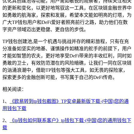
优化其创建池等功能，用户需如敏锐的观察者，持续关注相关
的更新和变化，以更好地驾驭这一工具，在区块链金融世界中
如勇敢的航海家，探索和发展，希望本文能如明亮的灯塔，为
广大TP钱包用户和DeFi爱好者照亮前行之路，助力他们在数
字资产领域迈出更稳健、更自信的步伐。
TP钱包创建池,是一个机遇与挑战并存的精彩旅程，只有在充
分准备如坚实的地基、谨慎操作如精准的舵手的前提下，用户
才能如智慧的农夫，更好地享受DeFi带来的丰收红利，同时如
勇敢的卫士，有效防范潜在的风险暗礁，让我们一同在区块链
的汹涌浪潮中，借助TP钱包等强大工具，如无畏的探险家，
探索更多的金融创新可能，书写属于自己的DeFi传奇。
相关阅读：
1、
《欧易转到tp钱包截图》TP安卓最新版下载·(中国)您的通
用钱包下载
2、
《tp钱包如何联系客户》tp钱包下载·(中国)您的通用钱包下
载