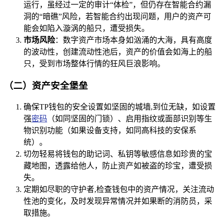
运行，虽经过一定的审计“体检”，但仍存在智能合约漏
洞的“暗礁”风险，若智能合约出现问题，用户的资产可
能会如陷入漩涡的船只，遭受损失。
市场风险
：数字资产市场本身如汹涌的大海，具有高度
的波动性，创建流动性池后，资产的价值会如海上的船
只，受到市场整体行情的狂风巨浪影响。
（二）资产安全堡垒
确保TP钱包的安全设置如坚固的城墙,到位无缺，如设置
强
密码
（如同坚固的门锁）、启用指纹或面部识别等生
物识别功能（如果设备支持，如同高科技的安保系
统）。
切勿轻易将钱包的助记词、私钥等敏感信息如珍贵的宝
藏地图，透露给他人，防止资产如被盗的珍宝，遭受损
失。
定期如尽职的守护者,检查钱包中的资产情况，关注流动
性池的变化，及时发现异常情况并如果断的消防员，采
取措施。