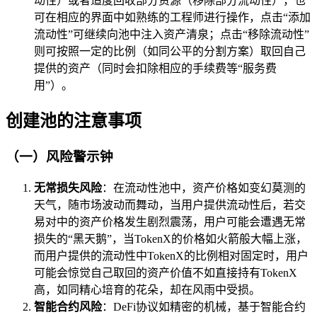
动性）或者适度回收部分资源（移除部分流动性），也
可在相应的界面中如熟练的工程师进行操作，点击“添加
流动性”可继续向池中注入资产清泉；点击“移除流动性”
则可按照一定的比例（如同公平的分割方案）取回自己
提供的资产（同时会扣除相应的手续费等“服务费
用”）。
创建池的注意事项
（一）风险警示钟
无常损失风险
：在流动性池中，资产价格如变幻莫测的
天气，随市场波动而舞动，当用户提供流动性后，若交
易对中的资产价格发生剧烈震荡，用户可能会遭遇无常
损失的“黑天鹅”，当TokenX的价格如火箭般大幅上涨，
而用户提供的流动性中TokenX的比例相对固定时，用户
可能会惊觉自己取回的资产价值不如直接持有TokenX
高，如同精心培育的花朵，却在风雨中受损。
智能合约风险
：DeFi协议如精密的机械，基于智能合约