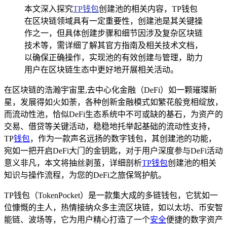
本文深入探究
TP钱包
创建池的相关内容，TP钱包
在区块链领域具有一定重要性，创建池是其关键操
作之一，但具体创建步骤和细节因涉及复杂区块链
技术等，需详细了解其官方指南及相关技术文档，
以确保正确操作，实现池的有效创建与管理，助力
用户在区块链生态中更好地开展相关活动。
在区块链的浩瀚宇宙里,去中心化金融（DeFi）如一颗璀璨新
星，发展得如火如荼，各种创新金融模式如繁花般竞相绽放，
而流动性池，恰似DeFi生态系统中不可或缺的基石，为资产的
交易、借贷等关键活动，稳稳地托举起基础的流动性支持，
TP
钱包
，作为一款声名远扬的数字钱包，其创建池的功能，
宛如一把开启DeFi大门的金钥匙，对于用户深度参与DeFi活动
意义非凡，本文将抽丝剥茧，详细剖析
TP钱包
创建池的相关
知识与操作流程，为您的DeFi之旅保驾护航。
TP钱包（TokenPocket）是一款集大成的多链钱包，它犹如一
位慷慨的主人，热情接纳众多主流区块链，如以太坊、币安智
能链、波场等，它为用户精心打造了一个
安全
便捷的数字资产